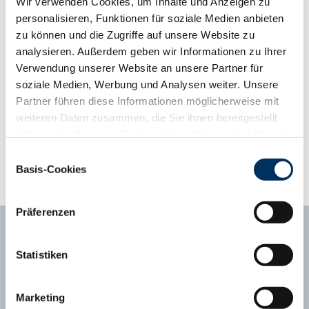
Wir verwenden Cookies, um Inhalte und Anzeigen zu
gesext männlich verfügbar. Auswertung gemeldeter Abkalbungen
personalisieren, Funktionen für soziale Medien anbieten
LKV-NRW 07/2024: Anzahl: 1.183 Tragezeit: 280,3 Geburtsverl.
zu können und die Zugriffe auf unsere Website zu
leicht und mittel: 94,7% Totgeburten: 4,6%
analysieren. Außerdem geben wir Informationen zu Ihrer
Verwendung unserer Website an unsere Partner für
Phänotyp-Informationen aus der Gebrauchskreuzung
soziale Medien, Werbung und Analysen weiter. Unsere
ab zweiter Kalbung, Abweichung vom Mittelwert
Partner führen diese Informationen möglicherweise mit
Kalbungen
1070
weiteren Daten zusammen, die Sie ihnen bereitgestellt
Abweichungsprofil
+3
+2
+1
Mittel
-1
-2
-3
haben oder die sie im Rahmen Ihrer Nutzung der Dienste
Tragezeit (Tage)
281
280.6
gesammelt haben. Sie geben Einwilligung zu unseren
Einwilligungsauswahl
Kälberfitness (%, 3.-14. LT)
1,7
1.3
Cookies, wenn Sie unsere Webseite weiterhin nutzen.
Basis-Cookies
Datenschutzerklärung
|
Impressum
Präferenzen
Statistiken
Ansprechpartner
Marketing