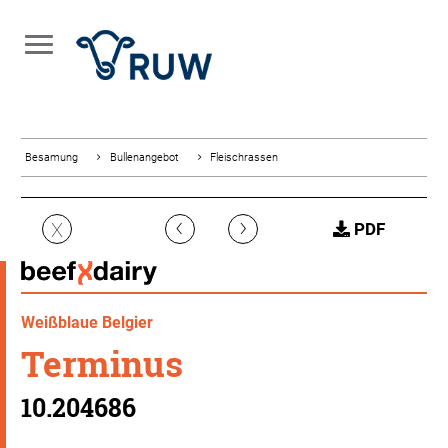
Besamung
Bullenangebot
Fleischrassen
‹
›
X
PDF
Weißblaue Belgier
Terminus
10.204686