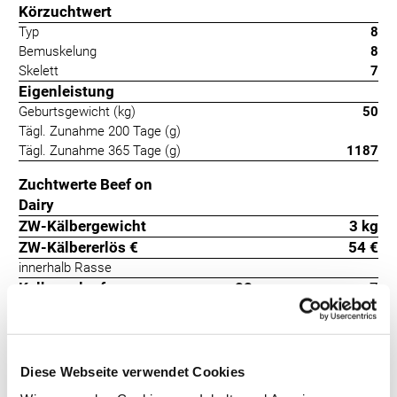
Körzuchtwert
Typ
8
Bemuskelung
8
Skelett
7
Eigenleistung
Geburtsgewicht (kg)
50
Tägl. Zunahme 200 Tage (g)
Tägl. Zunahme 365 Tage (g)
1187
Zuchtwerte Beef on
Dairy
ZW-Kälbergewicht
3 kg
ZW-Kälbererlös €
54 €
innerhalb Rasse
Kalbeverlauf
82
+-7
Totgeburten
86
+-3
Terminus geht auf bewährte Genetik aus Belgien zurück. Er ist gut
Diese Webseite verwendet Cookies
bemuskelt und hat sich vorteilhaft entwickelt. Terminus ist auch