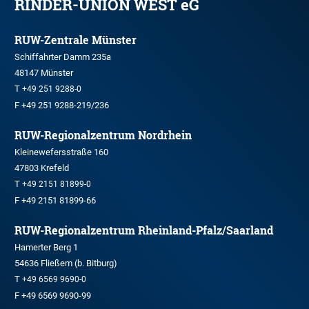
RINDER-UNION WEST eG
RUW-Zentrale Münster
Schiffahrter Damm 235a
48147 Münster
T
+49 251 9288-0
F +49 251 9288-219/236
RUW-Regionalzentrum Nordrhein
Kleinewefersstraße 160
47803 Krefeld
T
+49 2151 81899-0
F +49 2151 81899-66
RUW-Regionalzentrum Rheinland-Pfalz/Saarland
Hamerter Berg 1
54636 Fließem (b. Bitburg)
T
+49 6569 9690-0
F +49 6569 9690-99