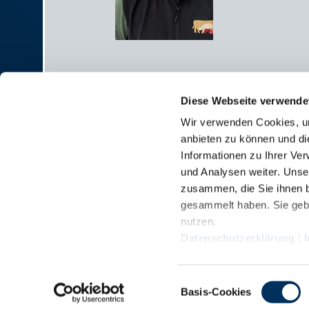
Diese Webseite verwende
Wir verwenden Cookies, um
anbieten zu können und di
RINDER-UNION WEST eG
Informationen zu Ihrer Ve
und Analysen weiter. Unse
RUW-Zentrale Münster
zusammen, die Sie ihnen b
Schiffahrter Damm 235a
gesammelt haben. Sie gebe
48147 Münster
nutzen.
T
+49 251 9288-0
Datenschutzerklärung
|
F +49 251 9288-219/236
Einwilligungsauswahl
Impressum
Basis-Cookies
Datenschutz
Kontakt