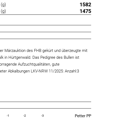
1582
(g)
1475
(g)
der Märzauktion des FHB gekürt und überzeugte mit
k in Hürtgenwald. Das Pedigree des Bullen ist
orragende Aufzuchtqualitäten, gute
ldeter Abkalbungen LKV-NRW 11/2025: Anzahl:3
Petter PP
-1
-2
-3