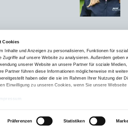
t Cookies
 Inhalte und Anzeigen zu personalisieren, Funktionen für sozia
e Zugriffe auf unsere Website zu analysieren. Außerdem geben w
rwendung unserer Website an unsere Partner für soziale Medien
re Partner führen diese Informationen möglicherweise mit weite
RUW-Regionalzentrum
RUW-Regionalzentru
ereitgestellt haben oder die sie im Rahmen Ihrer Nutzung der D
Nordrhein
Rheinland-Pfalz/Saar
n Einwilligung zu unseren Cookies, wenn Sie unsere Webseite 
Kleinewefersstraße 160
Hamerter Berg 1
47803 Krefeld
54636 Fließem (b. Bitburg)
Impressum
T
+49 2151 81899-0
T
+49 6569 9690-0
F +49 2151 81899-66
F +49 6569 9690-99
Präferenzen
Statistiken
Marke