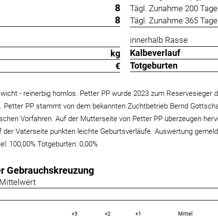
8
Tägl. Zunahme 200 Tage 
8
Tägl. Zunahme 365 Tage 
innerhalb Rasse
Kalbeverlauf
kg
Totgeburten
€
icht - reinerbig hornlos. Petter PP wurde 2023 zum Reservesieger 
on. Petter PP stammt von dem bekannten Zuchtbetrieb Bernd Gottschal
schen Vorfahren. Auf der Mutterseite von Petter PP überzeugen herv
uf der Vaterseite punkten leichte Geburtsverläufe. Auswertung geme
ttel: 100,00% Totgeburten: 0,00%
er Gebrauchskreuzung
Mittelwert
+3
+2
+1
Mittel