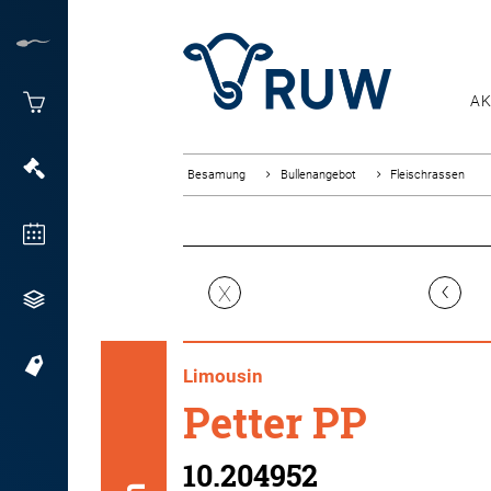
AK
Besamung
Bullenangebot
Fleischrassen
‹
X
Limousin
Petter PP
10.204952