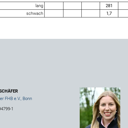
lang
281
schwach
1,7
 SCHÄFER
er FHB e.V., Bonn
94799-1