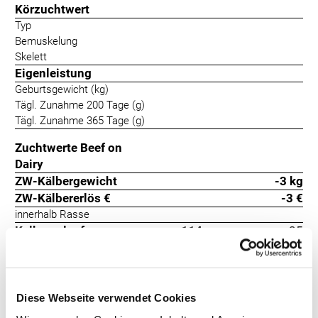
Körzuchtwert
Typ
Bemuskelung
Skelett
Eigenleistung
Geburtsgewicht (kg)
Tägl. Zunahme 200 Tage (g)
Tägl. Zunahme 365 Tage (g)
Zuchtwerte Beef on
Dairy
ZW-Kälbergewicht
-3 kg
ZW-Kälbererlös €
-3 €
innerhalb Rasse
Kalbeverlauf
114
+25
Totgeburten
111
+22
Der Weißblaue Belgier Perou Pp ist ein Hornlosvererber und
Diese Webseite verwendet Cookies
bewährt leichtkalbig. Er überzeugt mit sehr guten