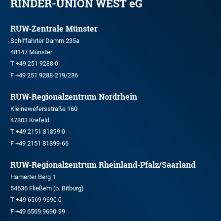
RINDER-UNION WEST eG
RUW-Zentrale Münster
Schiffahrter Damm 235a
48147 Münster
T
+49 251 9288-0
F +49 251 9288-219/236
RUW-Regionalzentrum Nordrhein
Kleinewefersstraße 160
47803 Krefeld
T
+49 2151 81899-0
F +49 2151 81899-66
RUW-Regionalzentrum Rheinland-Pfalz/Saarland
Hamerter Berg 1
54636 Fließem (b. Bitburg)
T
+49 6569 9690-0
F +49 6569 9690-99