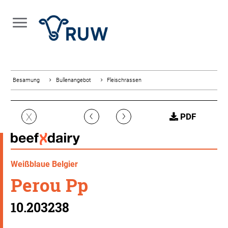
Besamung
Bullenangebot
Fleischrassen
‹
›
X
PDF
Weißblaue Belgier
Perou Pp
10.203238