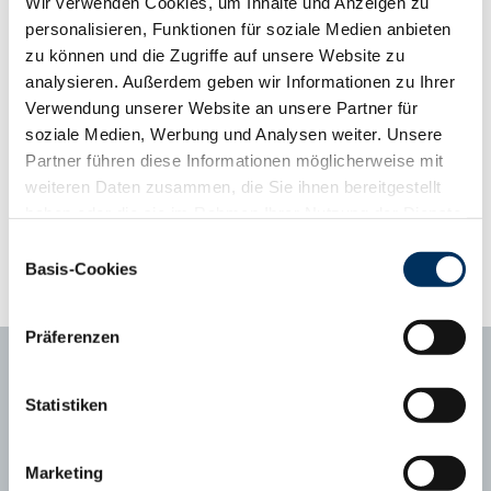
Wir verwenden Cookies, um Inhalte und Anzeigen zu
Kalbeeigenschaften und vitalen Kälbern. Die Vermarktungsdaten
personalisieren, Funktionen für soziale Medien anbieten
sind solide und stehen für gut vermarktbare Kälber. Die
zu können und die Zugriffe auf unsere Website zu
Nachkommen zeichnen sich durch gute Mastleistungen aus.
analysieren. Außerdem geben wir Informationen zu Ihrer
Verwendung unserer Website an unsere Partner für
Phänotyp-Informationen aus der Gebrauchskreuzung
soziale Medien, Werbung und Analysen weiter. Unsere
ab zweiter Kalbung, Abweichung vom Mittelwert
Partner führen diese Informationen möglicherweise mit
Kalbungen
6241
weiteren Daten zusammen, die Sie ihnen bereitgestellt
Abweichungsprofil
+3
+2
+1
Mittel
-1
-2
-3
haben oder die sie im Rahmen Ihrer Nutzung der Dienste
Tragezeit (Tage)
281
282.2
gesammelt haben. Sie geben Einwilligung zu unseren
Einwilligungsauswahl
Kälberfitness (%, 3.-14. LT)
1,7
0.6
Cookies, wenn Sie unsere Webseite weiterhin nutzen.
Basis-Cookies
Datenschutzerklärung
|
Impressum
Präferenzen
Statistiken
Ansprechpartner
Marketing