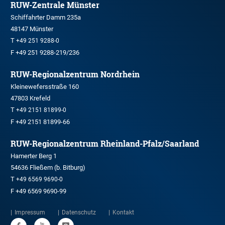
RUW-Zentrale Münster
Schiffahrter Damm 235a
48147 Münster
T
+49 251 9288-0
F +49 251 9288-219/236
RUW-Regionalzentrum Nordrhein
Kleinewefersstraße 160
47803 Krefeld
T
+49 2151 81899-0
F +49 2151 81899-66
RUW-Regionalzentrum Rheinland-Pfalz/Saarland
Hamerter Berg 1
54636 Fließem (b. Bitburg)
T
+49 6569 9690-0
F +49 6569 9690-99
Impressum
Datenschutz
Kontakt