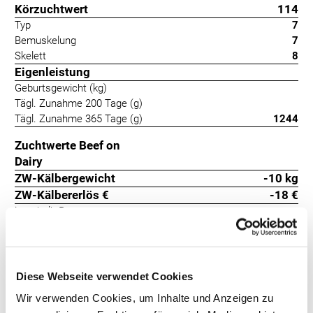
Körzuchtwert
114
Typ
7
Bemuskelung
7
Skelett
8
Eigenleistung
Geburtsgewicht (kg)
Tägl. Zunahme 200 Tage (g)
Tägl. Zunahme 365 Tage (g)
1244
Zuchtwerte Beef on
Dairy
ZW-Kälbergewicht
-10 kg
ZW-Kälbererlös €
-18 €
innerhalb Rasse
Kalbeverlauf
102
+13
Totgeburten
96
+7
Diese Webseite verwendet Cookies
Später Ferrero-Sohn mit sehr guten Fundamenten! First
Wir verwenden Cookies, um Inhalte und Anzeigen zu
überzeugt mit besonders leichten Abkalbungen und einer