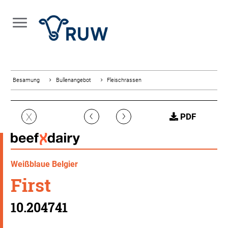
Besamung
Bullenangebot
Fleischrassen
‹
›
X
PDF
Weißblaue Belgier
First
10.204741