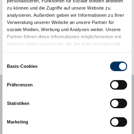
personalisieren, Funktionen für soziale Medien anbieten
durchschnittlichen Tragezeit.
zu können und die Zugriffe auf unsere Website zu
analysieren. Außerdem geben wir Informationen zu Ihrer
Phänotyp-Informationen aus der Gebrauchskreuzung
Verwendung unserer Website an unsere Partner für
ab zweiter Kalbung, Abweichung vom Mittelwert
soziale Medien, Werbung und Analysen weiter. Unsere
Kalbungen
394
Partner führen diese Informationen möglicherweise mit
Abweichungsprofil
+3
+2
+1
Mittel
-1
-2
-3
weiteren Daten zusammen, die Sie ihnen bereitgestellt
Tragezeit (Tage)
281
281.3
haben oder die sie im Rahmen Ihrer Nutzung der Dienste
Kälberfitness (%, 3.-14. LT)
1,7
0.3
gesammelt haben. Sie geben Einwilligung zu unseren
Einwilligungsauswahl
Cookies, wenn Sie unsere Webseite weiterhin nutzen.
Basis-Cookies
Datenschutzerklärung
|
Impressum
Präferenzen
Statistiken
Ansprechpartner
Marketing