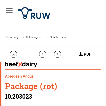
Besamung
Bullenangebot
Fleischrassen
‹
›
X
PDF
Aberdeen Angus
Package (rot)
10.203023