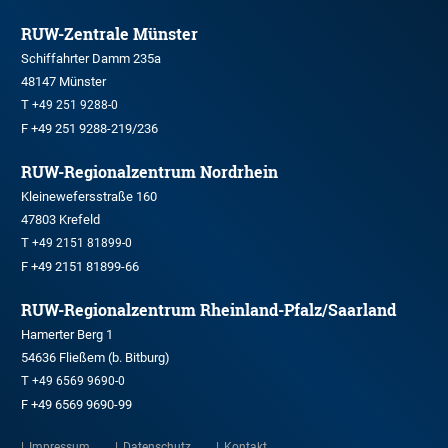
RUW-Zentrale Münster
Schiffahrter Damm 235a
48147 Münster
T
+49 251 9288-0
F +49 251 9288-219/236
RUW-Regionalzentrum Nordrhein
Kleinewefersstraße 160
47803 Krefeld
T
+49 2151 81899-0
F +49 2151 81899-66
RUW-Regionalzentrum Rheinland-Pfalz/Saarland
Hamerter Berg 1
54636 Fließem (b. Bitburg)
T
+49 6569 9690-0
F +49 6569 9690-99
Impressum
Datenschutz
Kontakt