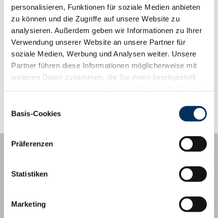
Kälber verspricht. Package ist ein US-Bulle mit einem starken
personalisieren, Funktionen für soziale Medien anbieten
Pedigree und einem leichten Geburtsgewicht von 35 kg.
zu können und die Zugriffe auf unsere Website zu
analysieren. Außerdem geben wir Informationen zu Ihrer
Phänotyp-Informationen aus der Gebrauchskreuzung
Verwendung unserer Website an unsere Partner für
ab zweiter Kalbung, Abweichung vom Mittelwert
soziale Medien, Werbung und Analysen weiter. Unsere
Kalbungen
398
Partner führen diese Informationen möglicherweise mit
Abweichungsprofil
weiteren Daten zusammen, die Sie ihnen bereitgestellt
+3
+2
+1
Mittel
-1
-2
-3
Tragezeit (Tage)
281
278.2
haben oder die sie im Rahmen Ihrer Nutzung der Dienste
gesammelt haben. Sie geben Einwilligung zu unseren
Kälberfitness (%, 3.-14. LT)
1,7
0.6
Einwilligungsauswahl
Cookies, wenn Sie unsere Webseite weiterhin nutzen.
Basis-Cookies
Datenschutzerklärung
|
Impressum
Präferenzen
Statistiken
Ansprechpartner
Marketing