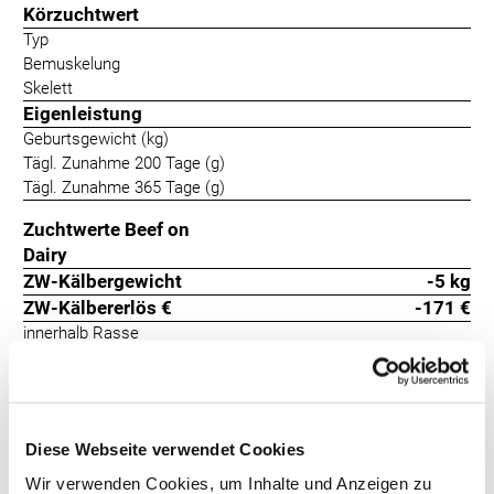
Körzuchtwert
Typ
Bemuskelung
Skelett
Eigenleistung
Geburtsgewicht (kg)
Tägl. Zunahme 200 Tage (g)
Tägl. Zunahme 365 Tage (g)
Zuchtwerte Beef on
Dairy
ZW-Kälbergewicht
-5 kg
ZW-Kälbererlös €
-171 €
innerhalb Rasse
Kalbeverlauf
142
+11
Totgeburten
116
+7
Package ist ein roter Angusbulle mit einem sehr ausgeglichenen
Diese Webseite verwendet Cookies
Vererbungsprofil, der leichte Geburten und zu 100 % hornlose
Wir verwenden Cookies, um Inhalte und Anzeigen zu