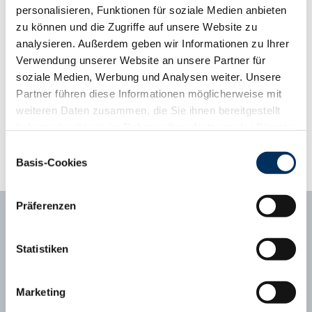
Kälber verspricht. Package ist ein US-Bulle mit einem starken
personalisieren, Funktionen für soziale Medien anbieten
Pedigree und einem leichten Geburtsgewicht von 35 kg.
zu können und die Zugriffe auf unsere Website zu
analysieren. Außerdem geben wir Informationen zu Ihrer
Phänotyp-Informationen aus der Gebrauchskreuzung
Verwendung unserer Website an unsere Partner für
ab zweiter Kalbung, Abweichung vom Mittelwert
soziale Medien, Werbung und Analysen weiter. Unsere
Kalbungen
398
Partner führen diese Informationen möglicherweise mit
Abweichungsprofil
weiteren Daten zusammen, die Sie ihnen bereitgestellt
+3
+2
+1
Mittel
-1
-2
-3
Tragezeit (Tage)
281
278.2
haben oder die sie im Rahmen Ihrer Nutzung der Dienste
gesammelt haben. Sie geben Einwilligung zu unseren
Kälberfitness (%, 3.-14. LT)
1,7
0.6
Einwilligungsauswahl
Cookies, wenn Sie unsere Webseite weiterhin nutzen.
Basis-Cookies
Datenschutzerklärung
|
Impressum
Präferenzen
Statistiken
Ansprechpartner
Marketing