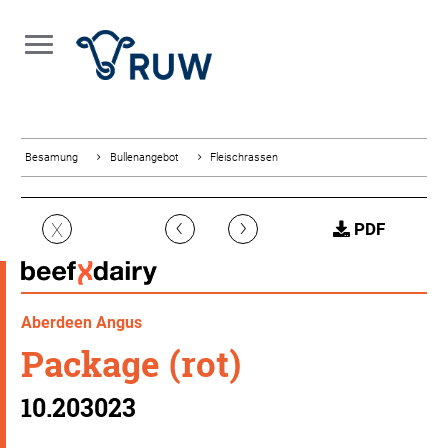
Besamung
Bullenangebot
Fleischrassen
‹
›
X
PDF
Aberdeen Angus
Package (rot)
10.203023