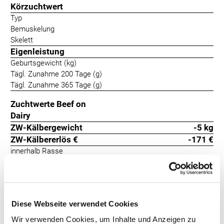
Körzuchtwert
Typ
Bemuskelung
Skelett
Eigenleistung
Geburtsgewicht (kg)
Tägl. Zunahme 200 Tage (g)
Tägl. Zunahme 365 Tage (g)
Zuchtwerte Beef on
Dairy
ZW-Kälbergewicht
-5 kg
ZW-Kälbererlös €
-171 €
innerhalb Rasse
Kalbeverlauf
142
+11
Totgeburten
116
+7
Package ist ein roter Angusbulle mit einem sehr ausgeglichenen
Diese Webseite verwendet Cookies
Vererbungsprofil, der leichte Geburten und zu 100 % hornlose
Wir verwenden Cookies, um Inhalte und Anzeigen zu