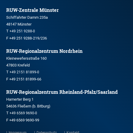
RUW-Zentrale Münster
Schiffahrter Damm 235a
48147 Münster
T
+49 251 9288-0
F +49 251 9288-219/236
RUW-Regionalzentrum Nordrhein
Kleinewefersstraße 160
47803 Krefeld
T
+49 2151 81899-0
F +49 2151 81899-66
RUW-Regionalzentrum Rheinland-Pfalz/Saarland
Hamerter Berg 1
54636 Fließem (b. Bitburg)
T
+49 6569 9690-0
F +49 6569 9690-99
Impressum
Datenschutz
Kontakt