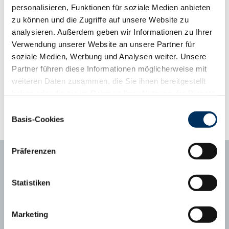
perfekt kombiniert. Seine Kälber zeigen schon mit 3 Wochen eine
personalisieren, Funktionen für soziale Medien anbieten
ausgeprägte Bemuskelung und sind äußerst frohwüchsig.
zu können und die Zugriffe auf unsere Website zu
analysieren. Außerdem geben wir Informationen zu Ihrer
Phänotyp-Informationen aus der Gebrauchskreuzung
Verwendung unserer Website an unsere Partner für
ab zweiter Kalbung, Abweichung vom Mittelwert
soziale Medien, Werbung und Analysen weiter. Unsere
Kalbungen
11526
Partner führen diese Informationen möglicherweise mit
Abweichungsprofil
weiteren Daten zusammen, die Sie ihnen bereitgestellt
+3
+2
+1
Mittel
-1
-2
-3
Tragezeit (Tage)
281
280.7
haben oder die sie im Rahmen Ihrer Nutzung der Dienste
gesammelt haben. Sie geben Einwilligung zu unseren
Kälberfitness (%, 3.-14. LT)
1,7
1.8
Einwilligungsauswahl
Cookies, wenn Sie unsere Webseite weiterhin nutzen.
Basis-Cookies
Datenschutzerklärung
|
Impressum
Präferenzen
Statistiken
Ansprechpartner
Marketing