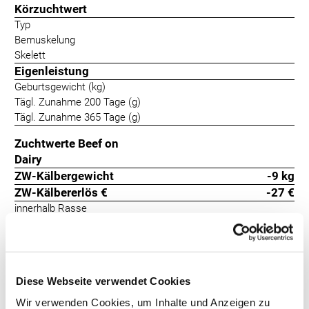
Körzuchtwert
Typ
Bemuskelung
Skelett
Eigenleistung
Geburtsgewicht (kg)
Tägl. Zunahme 200 Tage (g)
Tägl. Zunahme 365 Tage (g)
Zuchtwerte Beef on
Dairy
ZW-Kälbergewicht
-9 kg
ZW-Kälbererlös €
-27 €
innerhalb Rasse
Kalbeverlauf
139
+36
Totgeburten
127
+28
Oziris ist der neue Champion! Er ist ein herausragender Bulle, der
Diese Webseite verwendet Cookies
Leichtkalbigkeit und Fleischqualitäten für die BoD-Kreuzung
Wir verwenden Cookies, um Inhalte und Anzeigen zu