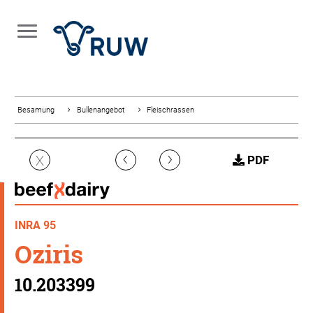
Besamung
Bullenangebot
Fleischrassen
‹
›
X
PDF
INRA 95
Oziris
10.203399