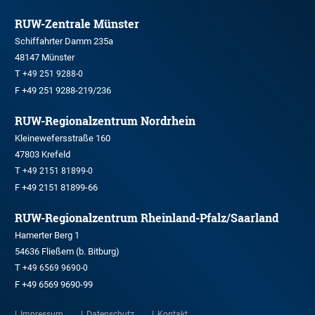
RUW-Zentrale Münster
Schiffahrter Damm 235a
48147 Münster
T
+49 251 9288-0
F +49 251 9288-219/236
RUW-Regionalzentrum Nordrhein
Kleinewefersstraße 160
47803 Krefeld
T
+49 2151 81899-0
F +49 2151 81899-66
RUW-Regionalzentrum Rheinland-Pfalz/Saarland
Hamerter Berg 1
54636 Fließem (b. Bitburg)
T
+49 6569 9690-0
F +49 6569 9690-99
Impressum
Datenschutz
Kontakt