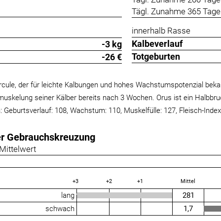
Tägl. Zunahme 365 Tage 
innerhalb Rasse
Kalbeverlauf
-3 kg
Totgeburten
-26 €
rcule, der für leichte Kalbungen und hohes Wachstumspotenzial beka
uskelung seiner Kälber bereits nach 3 Wochen. Orus ist ein Halbbruder
: Geburtsverlauf: 108, Wachstum: 110, Muskelfülle: 127, Fleisch-Index
er Gebrauchskreuzung
Mittelwert
+3
+2
+1
Mittel
lang
281
schwach
1,7