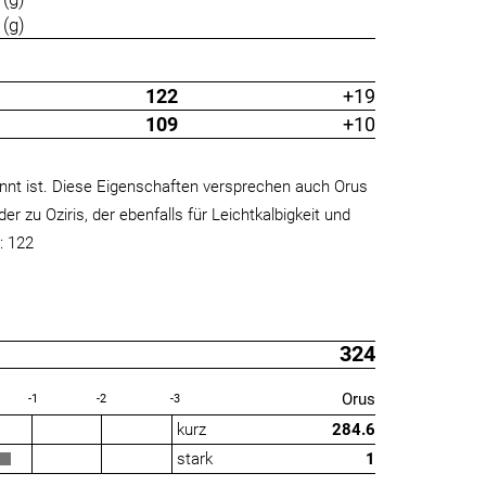
(g)
122
+19
109
+10
nnt ist. Diese Eigenschaften versprechen auch Orus
 zu Oziris, der ebenfalls für Leichtkalbigkeit und
: 122
324
Orus
-1
-2
-3
kurz
284.6
stark
1