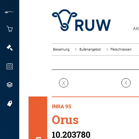
AK
Besamung
Bullenangebot
Fleischrassen
‹
X
INRA 95
Orus
10.203780