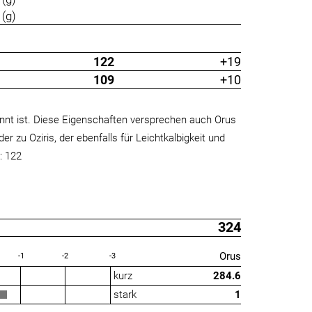
(g)
122
+19
109
+10
nnt ist. Diese Eigenschaften versprechen auch Orus
 zu Oziris, der ebenfalls für Leichtkalbigkeit und
: 122
324
Orus
-1
-2
-3
kurz
284.6
stark
1