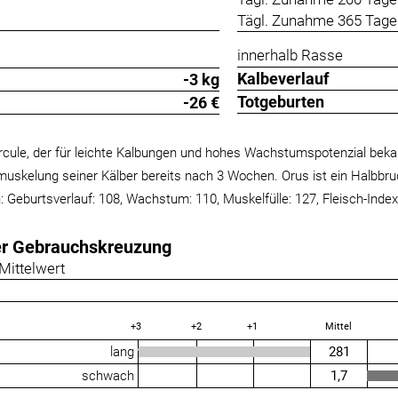
Tägl. Zunahme 365 Tage 
innerhalb Rasse
Kalbeverlauf
-3 kg
Totgeburten
-26 €
rcule, der für leichte Kalbungen und hohes Wachstumspotenzial beka
uskelung seiner Kälber bereits nach 3 Wochen. Orus ist ein Halbbruder
: Geburtsverlauf: 108, Wachstum: 110, Muskelfülle: 127, Fleisch-Index
er Gebrauchskreuzung
Mittelwert
+3
+2
+1
Mittel
lang
281
schwach
1,7