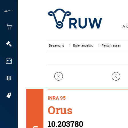
AK
Besamung
Bullenangebot
Fleischrassen
‹
X
INRA 95
Orus
10.203780