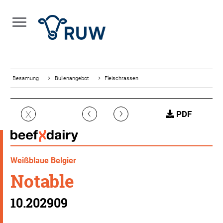
Besamung
Bullenangebot
Fleischrassen
‹
›
X
PDF
Weißblaue Belgier
Notable
10.202909