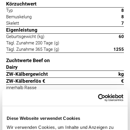
Körzuchtwert
Typ
8
Bemuskelung
8
Skelett
7
Eigenleistung
Geburtsgewicht (kg)
60
Tägl. Zunahme 200 Tage (g)
Tägl. Zunahme 365 Tage (g)
1255
Zuchtwerte Beef on
Dairy
ZW-Kälbergewicht
kg
ZW-Kälbererlös €
€
innerhalb Rasse
Kalbeverlauf
91
+2
Totgeburten
87
+-2
Auch Notable ist auf rein belgische geprüfte Genetik
Diese Webseite verwendet Cookies
zurückzuführen. Die Betriebe loben die sehr gute Entwicklung der
Wir verwenden Cookies, um Inhalte und Anzeigen zu