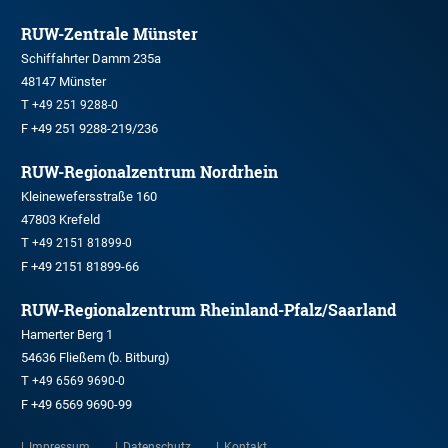
RUW-Zentrale Münster
Schiffahrter Damm 235a
48147 Münster
T
+49 251 9288-0
F +49 251 9288-219/236
RUW-Regionalzentrum Nordrhein
Kleinewefersstraße 160
47803 Krefeld
T
+49 2151 81899-0
F +49 2151 81899-66
RUW-Regionalzentrum Rheinland-Pfalz/Saarland
Hamerter Berg 1
54636 Fließem (b. Bitburg)
T
+49 6569 9690-0
F +49 6569 9690-99
Impressum
Datenschutz
Kontakt