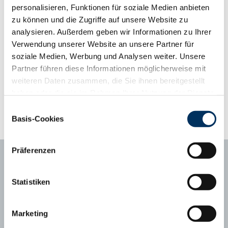
bisher geborenen Kälber in Verbindung mit problemlosen
personalisieren, Funktionen für soziale Medien anbieten
Geburten.
zu können und die Zugriffe auf unsere Website zu
analysieren. Außerdem geben wir Informationen zu Ihrer
Phänotyp-Informationen aus der Gebrauchskreuzung
Verwendung unserer Website an unsere Partner für
ab zweiter Kalbung, Abweichung vom Mittelwert
soziale Medien, Werbung und Analysen weiter. Unsere
Kalbungen
607
Partner führen diese Informationen möglicherweise mit
Abweichungsprofil
weiteren Daten zusammen, die Sie ihnen bereitgestellt
+3
+2
+1
Mittel
-1
-2
-3
Tragezeit (Tage)
281
279.9
haben oder die sie im Rahmen Ihrer Nutzung der Dienste
gesammelt haben. Sie geben Einwilligung zu unseren
Kälberfitness (%, 3.-14. LT)
1,7
1.1
Einwilligungsauswahl
Cookies, wenn Sie unsere Webseite weiterhin nutzen.
Basis-Cookies
Datenschutzerklärung
|
Impressum
Präferenzen
Statistiken
Ansprechpartner
Marketing