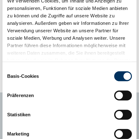
Wir verwenden Cookies, um Inhalte und Anzeigen zu
beste Geburtsverläufe. Die Kälber starten mit geringem
personalisieren, Funktionen für soziale Medien anbieten
Geburtsgewicht, zeigen beste Vitalität und wachsen in kurzer Zeit,
zu können und die Zugriffe auf unsere Website zu
sodass sie auf den Märkten überdurchschnittliche Preise erzielen.
analysieren. Außerdem geben wir Informationen zu Ihrer
Verwendung unserer Website an unsere Partner für
Phänotyp-Informationen aus der Gebrauchskreuzung
soziale Medien, Werbung und Analysen weiter. Unsere
ab zweiter Kalbung, Abweichung vom Mittelwert
Partner führen diese Informationen möglicherweise mit
Kalbungen
10487
weiteren Daten zusammen, die Sie ihnen bereitgestellt
Abweichungsprofil
+3
+2
+1
Mittel
-1
-2
-3
haben oder die sie im Rahmen Ihrer Nutzung der Dienste
Tragezeit (Tage)
281
280.2
gesammelt haben. Sie geben Einwilligung zu unseren
Einwilligungsauswahl
Kälberfitness (%, 3.-14. LT)
1,7
1.1
Cookies, wenn Sie unsere Webseite weiterhin nutzen.
Basis-Cookies
Datenschutzerklärung
|
Impressum
Präferenzen
Statistiken
Ansprechpartner
Marketing