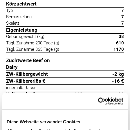
Körzuchtwert
Typ
7
Bemuskelung
7
Skelett
7
Eigenleistung
Geburtsgewicht (kg)
38
Tägl. Zunahme 200 Tage (g)
610
Tägl. Zunahme 365 Tage (g)
1170
Zuchtwerte Beef on
Dairy
ZW-Kälbergewicht
-2 kg
ZW-Kälbererlös €
-16 €
innerhalb Rasse
Kalbeverlauf
118
+29
Totgeburten
113
+24
Der Bulle Idefix stammt mütterlicherseits aus derselben Linie wie
Diese Webseite verwendet Cookies
Istanbul. Sein Vater ist der bekannte WBB-Bulle Virgile. Idefix hat