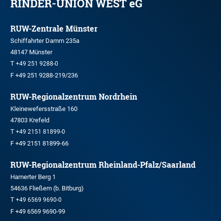
RINDER-UNION WEST eG
RUW-Zentrale Münster
Schiffahrter Damm 235a
48147 Münster
T
+49 251 9288-0
F +49 251 9288-219/236
RUW-Regionalzentrum Nordrhein
Kleinewefersstraße 160
47803 Krefeld
T
+49 2151 81899-0
F +49 2151 81899-66
RUW-Regionalzentrum Rheinland-Pfalz/Saarland
Hamerter Berg 1
54636 Fließem (b. Bitburg)
T
+49 6569 9690-0
F +49 6569 9690-99