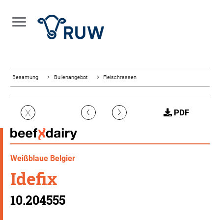
Besamung
Bullenangebot
Fleischrassen
‹
›
X
PDF
Weißblaue Belgier
Idefix
10.204555