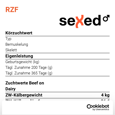
RZF
Körzuchtwert
Typ
Bemuskelung
Skelett
Eigenleistung
Geburtsgewicht (kg)
Tägl. Zunahme 200 Tage (g)
Tägl. Zunahme 365 Tage (g)
Zuchtwerte Beef on
Dairy
ZW-Kälbergewicht
4 kg
ZW-Kälbererlös €
-26 €
innerhalb Rasse
Kalbeverlauf
111
+22