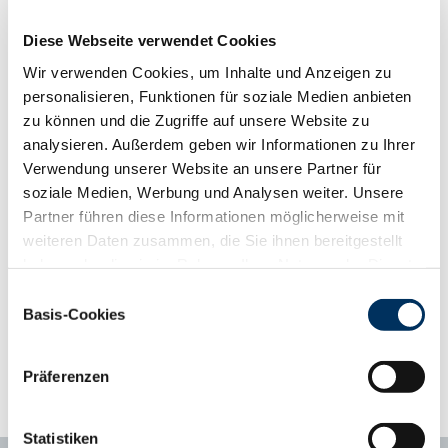
Totgeburten
98
+9
Diese Webseite verwendet Cookies
Die British Blue-Bullen stammen aus dem intensiven ABS NuEra
Wir verwenden Cookies, um Inhalte und Anzeigen zu
Genetics®-Zuchtprogramm zur Erzeugung hochqualitativer Beef
personalisieren, Funktionen für soziale Medien anbieten
on Dairy-Kreuzungskälber! Gilbert überzeugt mit einer
zu können und die Zugriffe auf unsere Website zu
nachweislich sehr niedrigen Schwergeburtenrate. Die vitalen
analysieren. Außerdem geben wir Informationen zu Ihrer
Kreuzungskälber sind frohwüchsig und lassen sich optimal
Verwendung unserer Website an unsere Partner für
vermarkten. Gilbert ist männlich gesext verfügbar.
soziale Medien, Werbung und Analysen weiter. Unsere
Partner führen diese Informationen möglicherweise mit
weiteren Daten zusammen, die Sie ihnen bereitgestellt
Phänotyp-Informationen aus der Gebrauchskreuzung
ab zweiter Kalbung, Abweichung vom Mittelwert
haben oder die sie im Rahmen Ihrer Nutzung der Dienste
Kalbungen
841
gesammelt haben. Sie geben Einwilligung zu unseren
Einwilligungsauswahl
Cookies, wenn Sie unsere Webseite weiterhin nutzen.
Basis-Cookies
Abweichungsprofil
+3
+2
+1
Mittel
-1
-2
-3
Datenschutzerklärung
|
Impressum
Tragezeit (Tage)
281
281.5
Kälberfitness (%, 3.-14. LT)
1,7
0.7
Präferenzen
Statistiken