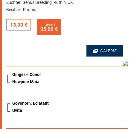
Züchter: Genus Breeding, Ruthin, UK
Besitzer: Phönix
13,00 €
gesext
35,00 €
GALERIE
Ginger
v.
Conor
Newpole Maia
Govenor
v.
Eclatant
Uvita