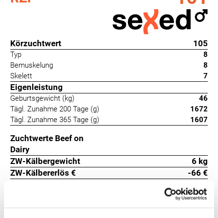
Körzuchtwert
105
Typ
8
Bemuskelung
8
Skelett
7
Eigenleistung
Geburtsgewicht (kg)
46
Tägl. Zunahme 200 Tage (g)
1672
Tägl. Zunahme 365 Tage (g)
1607
Zuchtwerte Beef on
Dairy
ZW-Kälbergewicht
6 kg
ZW-Kälbererlös €
-66 €
innerhalb Rasse
Kalbeverlauf
97
+2
Totgeburten
95
+7