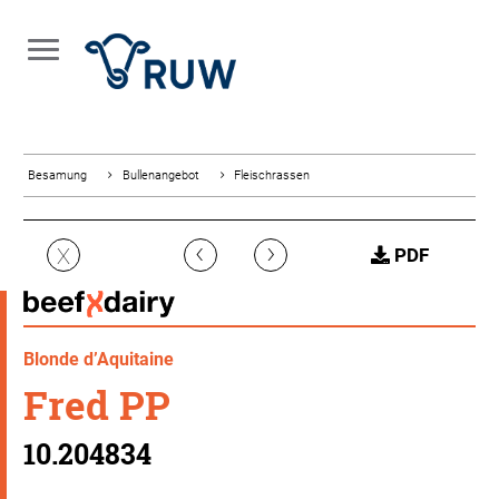
Besamung
Bullenangebot
Fleischrassen
‹
›
X
PDF
Blonde d’Aquitaine
Fred PP
10.204834