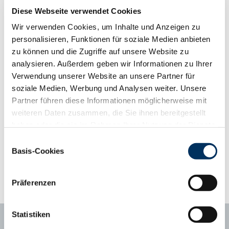
Diese Webseite verwendet Cookies
Fred PP ist ein reinerbig hornloser Blonde d´Aquitaine Bulle, der
Wir verwenden Cookies, um Inhalte und Anzeigen zu
mit 1.867 g TZ auf der Prüfstation Eickelborn überzeugen konnte.
personalisieren, Funktionen für soziale Medien anbieten
Dieser Bulle bringt viel Typ mit und besticht durch eine sehr gute
zu können und die Zugriffe auf unsere Website zu
Bemuskelung. Mit einem RZF von 113 ist Fred PP für die
analysieren. Außerdem geben wir Informationen zu Ihrer
Erzeugung von hervorragenden Kreuzungskälbern sowie für die
Verwendung unserer Website an unsere Partner für
Reinzucht interessant.
soziale Medien, Werbung und Analysen weiter. Unsere
Partner führen diese Informationen möglicherweise mit
Phänotyp-Informationen aus der Gebrauchskreuzung
weiteren Daten zusammen, die Sie ihnen bereitgestellt
ab zweiter Kalbung, Abweichung vom Mittelwert
haben oder die sie im Rahmen Ihrer Nutzung der Dienste
Kalbungen
287
gesammelt haben. Sie geben Einwilligung zu unseren
Einwilligungsauswahl
Abweichungsprofil
+3
+2
+1
Mittel
-1
-2
-3
Cookies, wenn Sie unsere Webseite weiterhin nutzen.
Basis-Cookies
Tragezeit (Tage)
281
287.1
Datenschutzerklärung
|
Impressum
Kälberfitness (%, 3.-14. LT)
1,7
2.6
Präferenzen
Statistiken