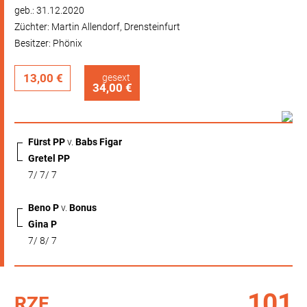
geb.: 31.12.2020
Züchter: Martin Allendorf, Drensteinfurt
Besitzer: Phönix
13,00 €
gesext
34,00 €
Fürst PP
v.
Babs Figar
Gretel PP
7/ 7/ 7
Beno P
v.
Bonus
Gina P
7/ 8/ 7
101
RZF