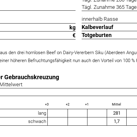
Tägl. Zunahme 365 Tage 
innerhalb Rasse
Kalbeverlauf
kg
Totgeburten
€
us den drei hornlosen Beef on Dairy-Vererbern Siku (Aberdeen Angu
einer höheren Befruchtungsfähigkeit nun auch den Vorteil von 100
er Gebrauchskreuzung
Mittelwert
+3
+2
+1
Mittel
lang
281
schwach
1,7