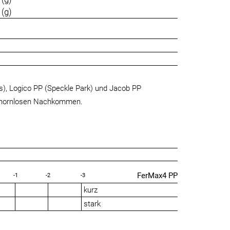
(g)
s), Logico PP (Speckle Park) und Jacob PP
 % hornlosen Nachkommen.
FerMax4 PP
-1
-2
-3
kurz
stark