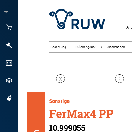
AK
Besamung
Bullenangebot
Fleischrassen
‹
X
Sonstige
FerMax4 PP
10.999055