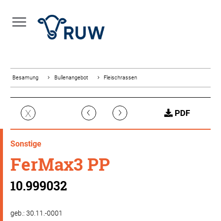
Besamung
Bullenangebot
Fleischrassen
‹
›
X
PDF
Sonstige
FerMax3 PP
10.999032
geb.: 30.11.-0001