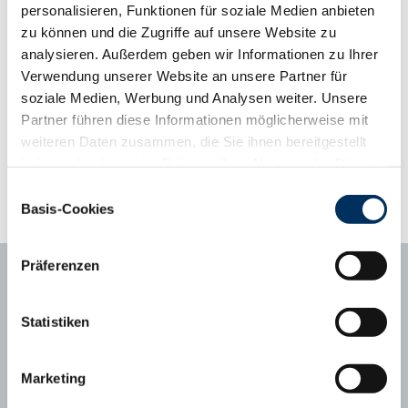
personalisieren, Funktionen für soziale Medien anbieten
Vorteil von 100 % hornloser Nachkommen.
zu können und die Zugriffe auf unsere Website zu
analysieren. Außerdem geben wir Informationen zu Ihrer
Phänotyp-Informationen aus der Gebrauchskreuzung
Verwendung unserer Website an unsere Partner für
ab zweiter Kalbung, Abweichung vom Mittelwert
soziale Medien, Werbung und Analysen weiter. Unsere
Kalbungen
Partner führen diese Informationen möglicherweise mit
Abweichungsprofil
+3
+2
+1
Mittel
-1
-2
-3
weiteren Daten zusammen, die Sie ihnen bereitgestellt
Tragezeit (Tage)
281
haben oder die sie im Rahmen Ihrer Nutzung der Dienste
Kälberfitness (%, 3.-14. LT)
1,7
gesammelt haben. Sie geben Einwilligung zu unseren
Einwilligungsauswahl
Cookies, wenn Sie unsere Webseite weiterhin nutzen.
Basis-Cookies
Datenschutzerklärung
|
Impressum
Präferenzen
Statistiken
Ansprechpartner
Marketing