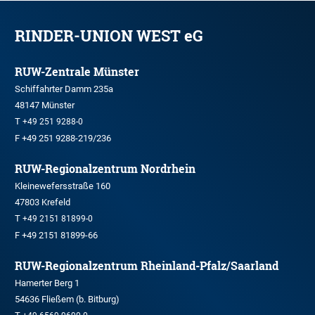
RINDER-UNION WEST eG
RUW-Zentrale Münster
Schiffahrter Damm 235a
48147 Münster
T
+49 251 9288-0
F +49 251 9288-219/236
RUW-Regionalzentrum Nordrhein
Kleinewefersstraße 160
47803 Krefeld
T
+49 2151 81899-0
F +49 2151 81899-66
RUW-Regionalzentrum Rheinland-Pfalz/Saarland
Hamerter Berg 1
54636 Fließem (b. Bitburg)