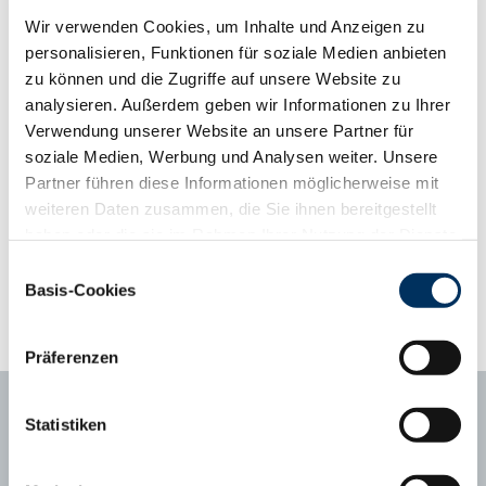
ihn besonders für die Reinzucht und den Einsatz in
Wir verwenden Cookies, um Inhalte und Anzeigen zu
fleischbetonten Produktionsherden interessant. Beide Elternlinien
personalisieren, Funktionen für soziale Medien anbieten
stehen in der Reinzucht für einen normalen Kalbeverlauf. Die
zu können und die Zugriffe auf unsere Website zu
Mutter zeichnet sich darüber hinaus durch gute Fruchtbarkeit und
analysieren. Außerdem geben wir Informationen zu Ihrer
eine starke Aufzuchtleistung aus.
Verwendung unserer Website an unsere Partner für
soziale Medien, Werbung und Analysen weiter. Unsere
Phänotyp-Informationen aus der Gebrauchskreuzung
Partner führen diese Informationen möglicherweise mit
ab zweiter Kalbung, Abweichung vom Mittelwert
Kalbungen
1335
weiteren Daten zusammen, die Sie ihnen bereitgestellt
haben oder die sie im Rahmen Ihrer Nutzung der Dienste
Abweichungsprofil
+3
+2
+1
Mittel
-1
-2
-3
gesammelt haben. Sie geben Einwilligung zu unseren
Einwilligungsauswahl
Tragezeit (Tage)
281
285
Cookies, wenn Sie unsere Webseite weiterhin nutzen.
Basis-Cookies
Kälberfitness (%, 3.-14. LT)
1,7
3.4
Datenschutzerklärung
|
Impressum
Präferenzen
Statistiken