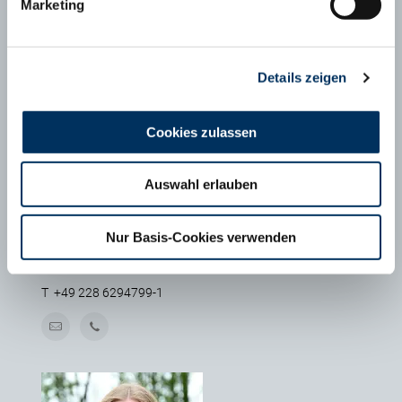
Ansprechpartner
Marketing
Details zeigen
Cookies zulassen
Auswahl erlauben
Nur Basis-Cookies verwenden
MAXIMILIAN SCHÄFER
Geschäftsführer FHB e.V., Bonn
T
+49 228 6294799-1