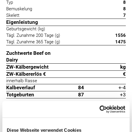
Typ
8
Bemuskelung
8
Skelett
7
Eigenleistung
Geburtsgewicht (kg)
Tägl. Zunahme 200 Tage (g)
1556
Tägl. Zunahme 365 Tage (g)
1475
Zuchtwerte Beef on
Dairy
ZW-Kälbergewicht
kg
ZW-Kälbererlös €
€
innerhalb Rasse
Kalbeverlauf
84
+-4
Totgeburten
87
+3
Fandango ist ein mittelrahmiger, kompakter und typvoller Bulle
mit verlässlicher Fleischleistung und korrektem Fundament. Seine
homozygote Hornlosigkeit und die internationale Genetik machen
Diese Webseite verwendet Cookies