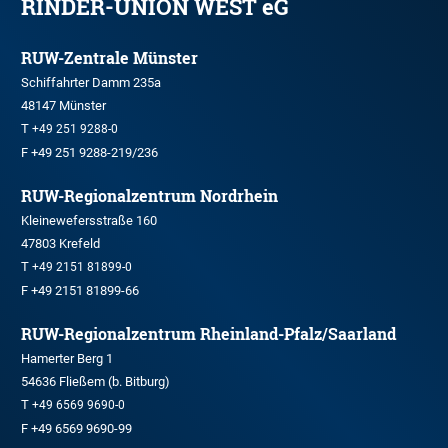
RINDER-UNION WEST eG
RUW-Zentrale Münster
Schiffahrter Damm 235a
48147 Münster
T
+49 251 9288-0
F +49 251 9288-219/236
RUW-Regionalzentrum Nordrhein
Kleinewefersstraße 160
47803 Krefeld
T
+49 2151 81899-0
F +49 2151 81899-66
RUW-Regionalzentrum Rheinland-Pfalz/Saarland
Hamerter Berg 1
54636 Fließem (b. Bitburg)
T
+49 6569 9690-0
F +49 6569 9690-99