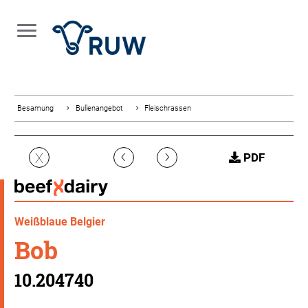
Besamung
Bullenangebot
Fleischrassen
‹
›
X
PDF
Weißblaue Belgier
Bob
10.204740