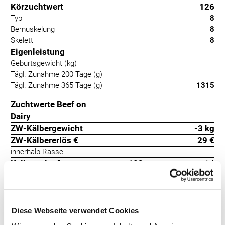
Körzuchtwert
126
Typ
8
Bemuskelung
8
Skelett
8
Eigenleistung
Geburtsgewicht (kg)
Tägl. Zunahme 200 Tage (g)
Tägl. Zunahme 365 Tage (g)
1315
Zuchtwerte Beef on
Dairy
ZW-Kälbergewicht
-3 kg
ZW-Kälbererlös €
29 €
innerhalb Rasse
Kalbeverlauf
103
+14
Totgeburten
112
+23
Bob ist ein Sohn des bekannten Vererbers Brasero aus bewährter
Diese Webseite verwendet Cookies
Kuhfamilie. Seine ersten Kälber übertreffen alle Erwartungen