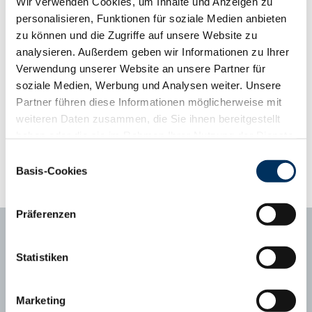
Wir verwenden Cookies, um Inhalte und Anzeigen zu
hinsichtlich Qualität und Kalbeverlauf! Auswertung gemeldeter
personalisieren, Funktionen für soziale Medien anbieten
Abkalbungen LKV-NRW 07/2024: Anzahl: 169 Tragezeit: 281,3
zu können und die Zugriffe auf unsere Website zu
Geburtsverl. leicht und mittel: 93,1% Totgeburten: 0,00%
analysieren. Außerdem geben wir Informationen zu Ihrer
Verwendung unserer Website an unsere Partner für
Phänotyp-Informationen aus der Gebrauchskreuzung
soziale Medien, Werbung und Analysen weiter. Unsere
ab zweiter Kalbung, Abweichung vom Mittelwert
Partner führen diese Informationen möglicherweise mit
Kalbungen
12786
weiteren Daten zusammen, die Sie ihnen bereitgestellt
Abweichungsprofil
+3
+2
+1
Mittel
-1
-2
-3
haben oder die sie im Rahmen Ihrer Nutzung der Dienste
Tragezeit (Tage)
281
281.3
gesammelt haben. Sie geben Einwilligung zu unseren
Einwilligungsauswahl
Kälberfitness (%, 3.-14. LT)
1,7
2.2
Cookies, wenn Sie unsere Webseite weiterhin nutzen.
Basis-Cookies
Datenschutzerklärung
|
Impressum
Präferenzen
Statistiken
Ansprechpartner
Marketing