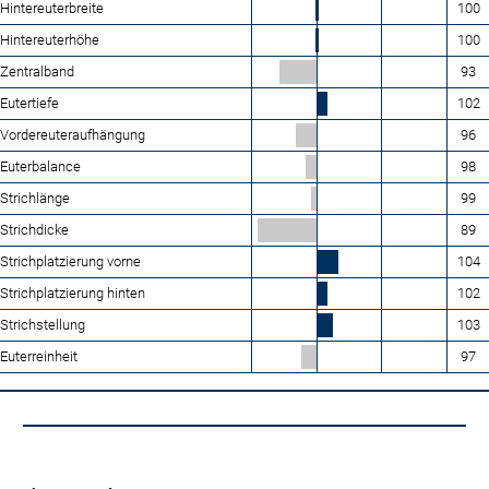
Hintereuterbreite
100
Hintereuterhöhe
100
Zentralband
93
Eutertiefe
102
Vordereuteraufhängung
96
Euterbalance
98
Strichlänge
99
Strichdicke
89
Strichplatzierung vorne
104
Strichplatzierung hinten
102
Strichstellung
103
Euterreinheit
97