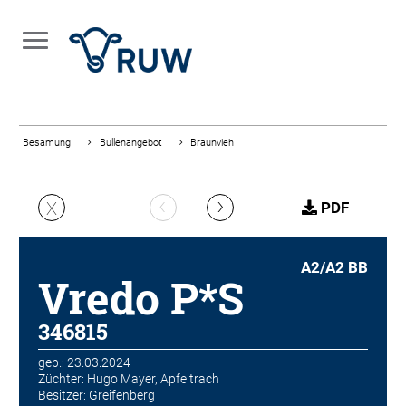
Besamung
Bullenangebot
Braunvieh
‹
›
X
PDF
A2/A2 BB
Vredo P*S
346815
geb.: 23.03.2024
Züchter: Hugo Mayer, Apfeltrach
Besitzer: Greifenberg