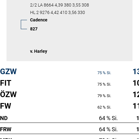
2/2 LA 8664 4,39 380 3,55 308
HL 2 9276 4,42 410 3,56 330
Cadence
827
v. Harley
GZW
1
75 % Si.
FIT
1
75 % Si.
ÖZW
1
79 % Si.
FW
1
62 % Si.
ND
64 % Si.
FRW
64 % Si.