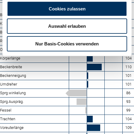
Cookies zulassen
88
100
112
124
Bemuskelung
99
Kreuzhöhe
109
Auswahl erlauben
Brustbreite
105
Rumpftiefe
111
Nur Basis-Cookies verwenden
Oberlinie
98
Körperlänge
104
Beckenbreite
110
Beckenneigung
101
Umdreher
101
Sprg.winkelung
86
Sprg.Auspräg.
93
Fessel
99
Trachten
104
Voreuterlänge
109