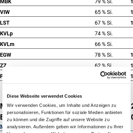
MBK
79 % Si.
VIW
65 % Si.
LST
67 % Si.
KVLp
74 % Si.
KVLm
66 % Si.
EGW
78 % Si.
ZZ
62 % Si.
PER
62 % Si.
Diese Webseite verwendet Cookies
MW
1
Wir verwenden Cookies, um Inhalte und Anzeigen zu
84 % Si.
personalisieren, Funktionen für soziale Medien anbieten
EXT. ges.
1
107 % Si.
zu können und die Zugriffe auf unsere Website zu
MILCHLEISTUNG
analysieren. Außerdem geben wir Informationen zu Ihrer