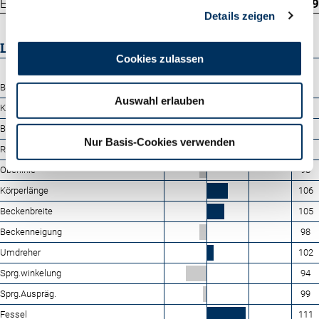
Euter
109
Details zeigen
LINEARPROFIL
Cookies zulassen
88
100
112
124
Bemuskelung
98
Auswahl erlauben
Kreuzhöhe
106
Brustbreite
107
Nur Basis-Cookies verwenden
Rumpftiefe
111
Oberlinie
98
Körperlänge
106
Beckenbreite
105
Beckenneigung
98
Umdreher
102
Sprg.winkelung
94
Sprg.Auspräg.
99
Fessel
111