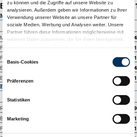
zu können und die Zugriffe auf unsere Website zu
EXT. ges.
1
111 % Si.
analysieren. Außerdem geben wir Informationen zu Ihrer
MILCHLEISTUNG
Verwendung unserer Website an unsere Partner für
soziale Medien, Werbung und Analysen weiter. Unsere
Partner führen diese Informationen möglicherweise mit
Milch kg
+984
weiteren Daten zusammen, die Sie ihnen bereitgestellt
haben oder die sie im Rahmen Ihrer Nutzung der Dienste
Fett %
-0.01
gesammelt haben. Sie geben Einwilligung zu unseren
Einwilligungsauswahl
Fett kg
+41
Cookies, wenn Sie unsere Webseite weiterhin nutzen.
Basis-Cookies
Eiweiß %
-0.04
Datenschutzerklärung
|
Impressum
Eiweiß kg
+31
Präferenzen
EXTERIEUR
Statistiken
Rahmen
109
Becken
101
Marketing
Fundament
111