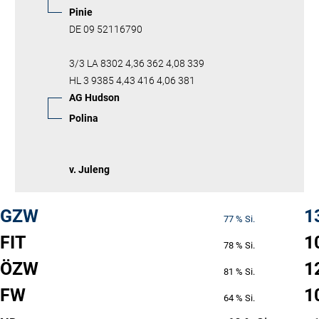
Pinie
DE 09 52116790
3/3 LA 8302 4,36 362 4,08 339
HL 3 9385 4,43 416 4,06 381
AG Hudson
Polina
v. Juleng
GZW
1
77 % Si.
FIT
1
78 % Si.
ÖZW
1
81 % Si.
FW
1
64 % Si.