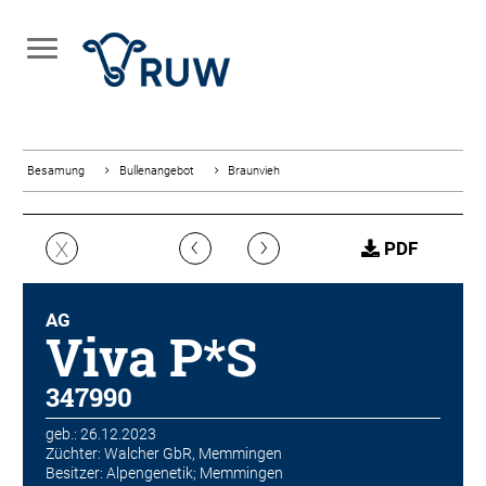
Besamung
Bullenangebot
Braunvieh
‹
›
X
PDF
AG
Viva P*S
347990
geb.: 26.12.2023
Züchter: Walcher GbR, Memmingen
Besitzer: Alpengenetik; Memmingen