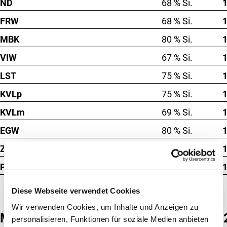
ND
68 % Si.
FRW
68 % Si.
MBK
80 % Si.
VIW
67 % Si.
LST
75 % Si.
KVLp
75 % Si.
KVLm
69 % Si.
EGW
80 % Si.
ZZ
64 % Si.
PER
64 % Si.
Diese Webseite verwendet Cookies
Wir verwenden Cookies, um Inhalte und Anzeigen zu
MW
1
personalisieren, Funktionen für soziale Medien anbieten
85 % Si.