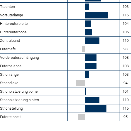
Trachten
103
Voreuterlänge
116
Hintereuterbreite
104
Hintereuterhöhe
105
Zentralband
110
Eutertiefe
98
Vordereuteraufhängung
108
Euterbalance
108
Strichlänge
103
Strichdicke
94
Strichplatzierung vorne
101
Strichplatzierung hinten
110
Strichstellung
115
Euterreinheit
95