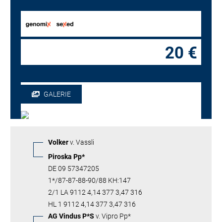
20 €
GALERIE
Volker
v. Vassli
Piroska Pp*
DE 09 57347205
1*/87-87-88-90/88 KH:147
2/1 LA 9112 4,14 377 3,47 316
HL 1 9112 4,14 377 3,47 316
AG Vindus P*S
v. Vipro Pp*