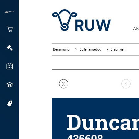
AK
Besamung
Bullenangebot
Braunvieh
‹
X
Duncan
435608