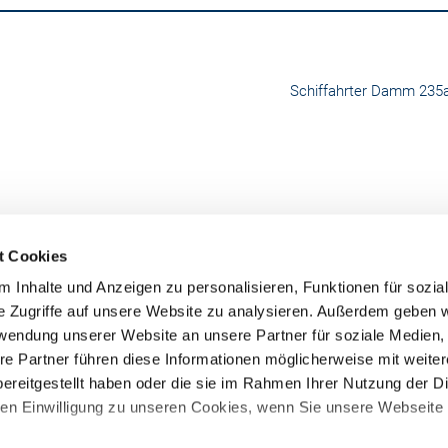
Schiffahrter Damm 235a
t Cookies
 Inhalte und Anzeigen zu personalisieren, Funktionen für sozia
e Zugriffe auf unsere Website zu analysieren. Außerdem geben w
rwendung unserer Website an unsere Partner für soziale Medien
re Partner führen diese Informationen möglicherweise mit weite
RUW-Regionalzentrum
RUW-Regionalzentru
ereitgestellt haben oder die sie im Rahmen Ihrer Nutzung der D
Nordrhein
Rheinland-Pfalz/Saar
n Einwilligung zu unseren Cookies, wenn Sie unsere Webseite 
Kleinewefersstraße 160
Hamerter Berg 1
47803 Krefeld
54636 Fließem (b. Bitburg)