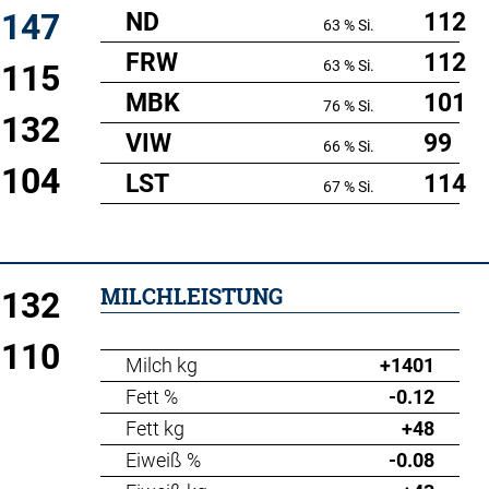
147
ND
112
63 % Si.
FRW
112
63 % Si.
115
MBK
101
76 % Si.
132
VIW
99
66 % Si.
104
LST
114
67 % Si.
MILCHLEISTUNG
132
110
Milch kg
+1401
Fett %
-0.12
Fett kg
+48
Eiweiß %
-0.08