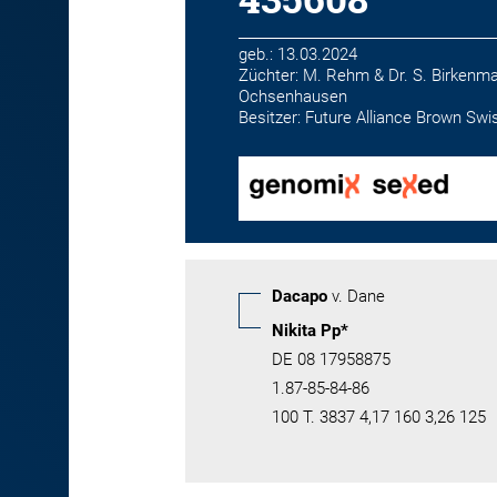
geb.: 13.03.2024
Züchter: M. Rehm & Dr. S. Birkenmai
Ochsenhausen
Besitzer: Future Alliance Brown Sw
Dacapo
v. Dane
Nikita Pp*
DE 08 17958875
1.87-85-84-86
100 T. 3837 4,17 160 3,26 125