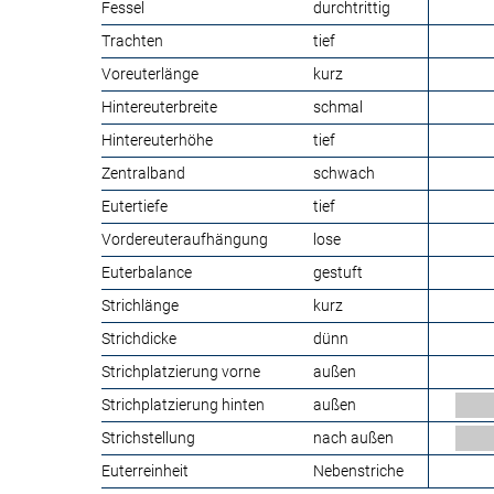
Fessel
durchtrittig
Trachten
tief
Voreuterlänge
kurz
Hintereuterbreite
schmal
Hintereuterhöhe
tief
Zentralband
schwach
Eutertiefe
tief
Vordereuteraufhängung
lose
Euterbalance
gestuft
Strichlänge
kurz
Strichdicke
dünn
Strichplatzierung vorne
außen
Strichplatzierung hinten
außen
Strichstellung
nach außen
Euterreinheit
Nebenstriche