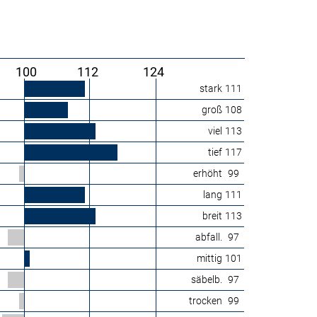
100
112
124
stark
111
groß
108
viel
113
tief
117
erhöht
99
lang
111
breit
113
abfall.
97
mittig
101
säbelb.
97
trocken
99