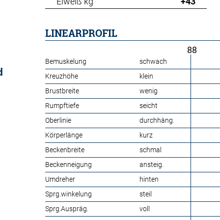
Eiweiß kg
+43
LINEARPROFIL
88
Bemuskelung
schwach
d
Kreuzhöhe
klein
Brustbreite
wenig
Rumpftiefe
seicht
Oberlinie
durchhäng.
Körperlänge
kurz
Beckenbreite
schmal
Beckenneigung
ansteig.
Umdreher
hinten
Sprg.winkelung
steil
Sprg.Auspräg.
voll