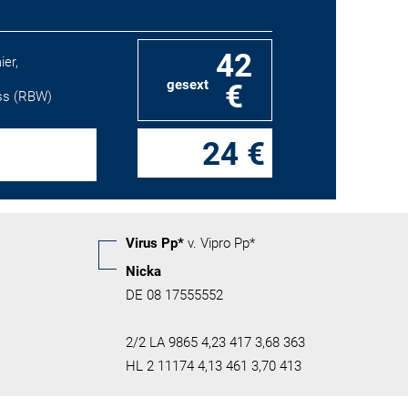
42
er,
gesext
€
iss (RBW)
24 €
Virus Pp*
v. Vipro Pp*
Nicka
DE 08 17555552
2/2 LA 9865 4,23 417 3,68 363
HL 2 11174 4,13 461 3,70 413