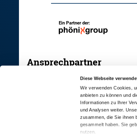
Ein Partner der:
Ansprechpartner
Diese Webseite verwende
Wir verwenden Cookies, um
anbieten zu können und di
RINDER-UNION WEST eG
Informationen zu Ihrer Ve
und Analysen weiter. Unse
RUW-Zentrale Münster
zusammen, die Sie ihnen b
Schiffahrter Damm 235a
gesammelt haben. Sie gebe
48147 Münster
nutzen.
T
+49 251 9288-0