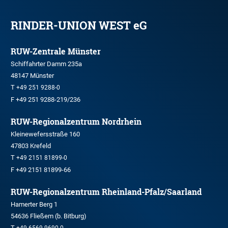
RINDER-UNION WEST eG
RUW-Zentrale Münster
Schiffahrter Damm 235a
48147 Münster
T
+49 251 9288-0
F +49 251 9288-219/236
RUW-Regionalzentrum Nordrhein
Kleinewefersstraße 160
47803 Krefeld
T
+49 2151 81899-0
F +49 2151 81899-66
RUW-Regionalzentrum Rheinland-Pfalz/Saarland
Hamerter Berg 1
54636 Fließem (b. Bitburg)
T