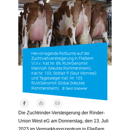
Hervorragende Rotbunte auf der
Zuchtviehversteigerung in Fließem!
V.l.n.r.: Kat.Nr. 89, RUWGenomiX
Mannish (Meutes Rommersheim);
Kat.Nr. 103, Solitair P (Saur Monreal)
und Tagessieger Kat. Nr. 105
RUWGenomiX Global (Meutes
Rommersheim).
© Gerd Grebener
Die Zuchtrinder-Versteigerung der Rinder-
Union West eG am Donnerstag, den 13. Juli
2023 im Vermarktungszentrum in Fließem