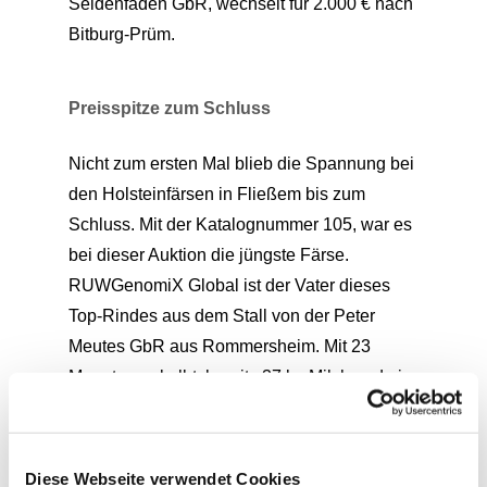
Seidenfaden GbR, wechselt für 2.000 € nach
Bitburg-Prüm.
Preisspitze zum Schluss
Nicht zum ersten Mal blieb die Spannung bei
den Holsteinfärsen in Fließem bis zum
Schluss. Mit der Katalognummer 105, war es
bei dieser Auktion die jüngste Färse.
RUWGenomiX Global ist der Vater dieses
Top-Rindes aus dem Stall von der Peter
Meutes GbR aus Rommersheim. Mit 23
Monaten gekalbt, bereits 37 kg Milch und ein
Stammbaum mir sehr hohen Leistungen,
langlebig und hoch eingestuft. Nach einem
flotten Schlagabtausch der Gebote fiel der
Diese Webseite verwendet Cookies