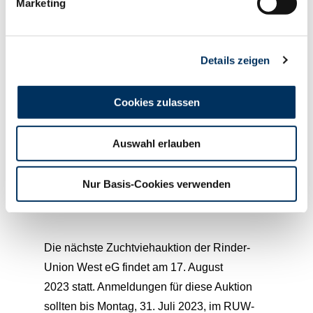
Marketing
dem Kreis Birkenfeld ersteigerte und die
Milchhof Saur GmbH&Co.KG. Diese rotbunte
Solitair P-Tochter der Familie Saur aus
Details zeigen
Monreal wird zukünftig im Kreis Oberberg
ihre Leistung ermelken. Alle genannten
Cookies zulassen
Holsteinfärsen haben jung gekalbt, eine hohe
Einsatzleistung und sind eher im mittleren
Auswahl erlauben
Rahmen. Viele Kunden achten auch
konsequent auf klare Fundamente und
robotertauglicher Strichplazierung.
Nur Basis-Cookies verwenden
Die nächste Zuchtviehauktion der Rinder-
Union West eG findet am 17. August
2023 statt. Anmeldungen für diese Auktion
sollten bis Montag, 31. Juli 2023, im RUW-