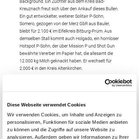
Background. Ein Züchter aus dem Kreis Bad-
Kreuznach freut sich über den Ankauf dieses Bullen.
Ein gut entwickelter, weiterer Solitair P-Sohn,
Somero, gezogen von der Merz GbR aus Bauler,
bleibt für 2.100 € im Eifelkreis Bitburg-Prüm. Aus
demselben Stall kommt auch Holgado, ein hornloser
Hotspot P-Sohn, der über Mission P und Shot Gun
bewährte Vererber im Papier hat, die allesamt die
12.000 kg Milch geknackt haben. Er wechselt für
2.000 € in den Kreis Altenkirchen.
Gute Qualität bei den Rindern
PM Steffi ist eine schwarzbunte hornlose Fitness-
Diese Webseite verwendet Cookies
Tochter von der Peter Meutes GbR aus
Wir verwenden Cookies, um Inhalte und Anzeigen zu
Rommersheim, die als preisliche Tagessiegerin für
personalisieren, Funktionen für soziale Medien anbieten
2.500 € von einem belgischen Züchter ersteigert
zu können und die Zugriffe auf unsere Website zu
wurde. Bei einer ganz enormen Einsatzleistung wird
analysieren. Außerdem geben wir Informationen zu Ihrer