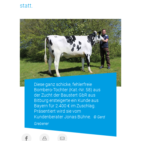
statt.
Diese ganz schicke, fehlerfreie
Bombero-Tochter (Kat.-Nr. 58) aus
der Zucht der Baustert GbR aus
Bitburg ersteigerte ein Kunde aus
Bayern für 2.400 € im Zuschlag.
Präsentiert wird sie vom
Kundenberater Jonas Bühne.
© Gerd
Grebener