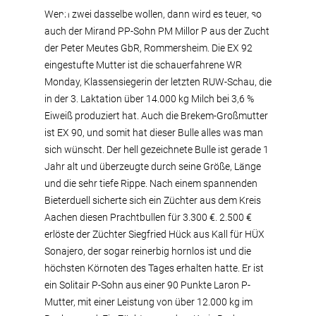
Wenn zwei dasselbe wollen, dann wird es teuer, so
auch der Mirand PP-Sohn PM Millor P aus der Zucht
der Peter Meutes GbR, Rommersheim. Die EX 92
eingestufte Mutter ist die schauerfahrene WR
Monday, Klassensiegerin der letzten RUW-Schau, die
in der 3. Laktation über 14.000 kg Milch bei 3,6 %
Eiweiß produziert hat. Auch die Brekem-Großmutter
ist EX 90, und somit hat dieser Bulle alles was man
sich wünscht. Der hell gezeichnete Bulle ist gerade 1
Jahr alt und überzeugte durch seine Größe, Länge
und die sehr tiefe Rippe. Nach einem spannenden
Bieterduell sicherte sich ein Züchter aus dem Kreis
Aachen diesen Prachtbullen für 3.300 €. 2.500 €
erlöste der Züchter Siegfried Hück aus Kall für HÜX
Sonajero, der sogar reinerbig hornlos ist und die
höchsten Körnoten des Tages erhalten hatte. Er ist
ein Solitair P-Sohn aus einer 90 Punkte Laron P-
Mutter, mit einer Leistung von über 12.000 kg im