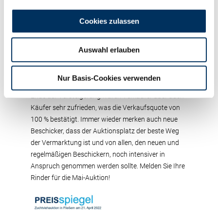
ein belgischer Züchter für eine elegante, euterstarke
und mit glasklaren Fundamenten ausgestattete
Cookies zulassen
RUWGenomiX Hansa P-Tochter aus der Zucht von
Stefan Struben, Dahlem.
Auswahl erlauben
Der Start der Versteigerung lief ein wenig holprig,
zumal einige Käufer nicht wahrhaben wollten, dass
Nur Basis-Cookies verwenden
Qualität Geld kostet. Die Qualität war gut, und am
Ende der Versteigerung waren Verkäufer aber auch
Käufer sehr zufrieden, was die Verkaufsquote von
100 % bestätigt. Immer wieder merken auch neue
Beschicker, dass der Auktionsplatz der beste Weg
der Vermarktung ist und von allen, den neuen und
regelmäßigen Beschickern, noch intensiver in
Anspruch genommen werden sollte. Melden Sie Ihre
Rinder für die Mai-Auktion!