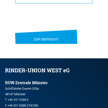
ZUR ÜBERSICHT
RINDER-UNION WEST eG
RUW-Zentrale Münster
Schiffahrter Damm 235a
48147 Münster
T
+49 251 9288-0
F +49 251 9288-219/236