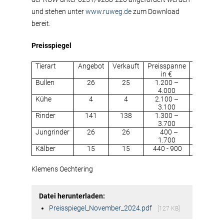
und stehen unter
www.ruweg.de
zum Download
bereit.
Preisspiegel
Tierart
Angebot
Verkauft
Preisspanne
Durchschn
in €
Bullen
26
25
1.200 –
2.
4.000
Kühe
4
4
2.100 –
2.
3.100
Rinder
141
138
1.300 –
2.
3.700
Jungrinder
26
26
400 –
6
1.700
Kälber
15
15
440 - 900
5
Klemens Oechtering
Datei herunterladen:
Preisspiegel_November_2024.pdf
[127 KB]