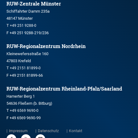
RUW-Zentrale Münster
Schiffahrter Damm 235a
48147 Münster
T
+49 251 9288-0
F +49 251 9288-219/236
RUW-Regionalzentrum Nordrhein
Kleinewefersstraße 160
47803 Krefeld
T
+49 2151 81899-0
F +49 2151 81899-66
RUW-Regionalzentrum Rheinland-Pfalz/Saarland
Hamerter Berg 1
54636 Fließem (b. Bitburg)
T
+49 6569 9690-0
F +49 6569 9690-99
Impressum
Datenschutz
Kontakt