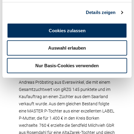
Betrieb im Kreis Warendorf.
Details zeigen
Interessantes Jungviehangebot
Cookies zulassen
Mit 26 Jungrindern und 15 Zuchtkälber stand bei
der Novemberauktion wieder ein großes Angebot
zur Auswahl. Die Jungrinder erzielten einen
Auswahl erlauben
Durchschnittspreis von 693 € während die
Zuchtkälber für 585 € im Durchschnitt verkauft
Nur Basis-Cookies verwenden
wurden. Den Höchstpreis bei den Jungrindern
erzielte eine Enclave-Tochter aus der Zucht von
Andreas Pröbsting aus Everswinkel, die mit einem
Gesamtzuchtwert von gRZG 145 punktete und im
Kaufauftrag an einen Züchter aus dem Saarland
verkauft wurde. Aus dem gleichen Bestand folgte
eine MASTER P-Tochter aus einer exzellenten LABEL
P-Mutter, die für 1.400 € in den Kreis Borken
wechselte. 760 € erzielte die Sendfeld Milchvieh GbR
aus Rosendahl für eine AltaZarek-Tochter und gleich