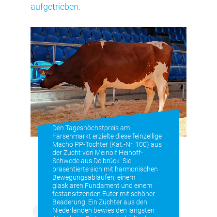
aufgetrieben.
Den Tageshöchstpreis am
Färsenmarkt erzielte diese feinzellige
Macho PP-Tochter (Kat.-Nr. 100) aus
der Zucht von Meinolf Heihoff-
Schwede aus Delbrück. Sie
präsentierte sich mit harmonischen
Bewegungsabläufen, einem
glasklaren Fundament und einem
festansitzenden Euter mit schöner
Beaderung. Ein Züchter aus den
Niederlanden bewies den längsten