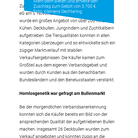
Atem beim Bieten und erhielte den
Zur 335. Zuchtviehauktion der Rinder-Union West
Zuschlag zum Gebot von 3.700 €.
Foto: Klemens Oechtering
eG am 5. November in den Zentralhallen in Hamm
wurde ein großes Angebot von über 200 Rindern,
Kühen, Deckbullen, Jungrindern und Zuchtkälbern
aufgetrieben. Die Tierqualitäten konnten in allen
Kategorien überzeugen und so entwickelte sich ein
zügiger Marktverlauf mit stabilen
Verkaufsergebnissen. Die Käufer kamen zum
Großteil aus dem eigenen Verbandsgebiet und
wurden durch Kunden aus den benachbarten
Bundesländern und den Beneluxstaaten verstärkt.
Hornlosgenetik war gefragt am Bullenmarkt
Bei der morgendlichen Verbandsanerkennung
konnten sich die Käufer bereits ein Bild von der
ansprechenden Qualität der aufgetriebenen Bullen
machen. Insgesamt 26 Deckbullen wurden zum
Verkauf angeboten und konnten zügig an die