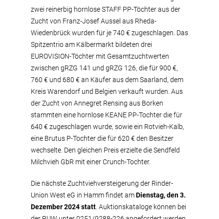
zwei reinerbig hornlose STAFF PP-Töchter aus der
Zucht von Franz-Josef Aussel aus Rheda-
Wiedenbrück wurden für je 740 € zugeschlagen. Das
Spitzentrio am Kälbermarkt bildeten drei
EUROVISION-Töchter mit Gesamtzuchtwerten
zwischen gRZG 141 und gRZG 126, die für 900 €,
760 € und 680 € an Käufer aus dem Saarland, dem
Kreis Warendorf und Belgien verkauft wurden. Aus
der Zucht von Annegret Rensing aus Borken
stammten eine hornlose KEANE PP-Tochter die für
640 € zugeschlagen wurde, sowie ein Rotvieh-Kalb,
eine Brutus P-Tochter die für 620 € den Besitzer
wechselte. Den gleichen Preis erzielte die Sendfeld
Milchvieh GbR mit einer Crunch-Tochter.
Die nächste Zuchtviehversteigerung der Rinder-
Union West eG in Hamm findet am
Dienstag, den 3.
Dezember 2024 statt
. Auktionskataloge können bei
der RUW unter 0251/9288-226 angefordert werden