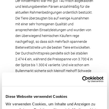
Der Rindermarkt war mit gut 140 frisch abgekalbten
und leistungsbereiten Färsen anzahlmäßig für die
aktuellen Rahmenbedingungen ordentlich bestückt.
Die Tiere überzeugten bis auf wenige Ausnahmen
mit einer sehr homogenen Qualität und
ansprechenden Einsatzleistungen und wurden von
den überwiegend heimischen Käufern rege
nachgefragt, so dass sich mehrfach spannende
Bieterwettstreite um die besten Tiere entwickelten.
Der Durchschnittspreis pendelte sich bei stabilen
2.474 € ein, während die Preisspanne von 3.700 € in
der Spitze bis 1.300 € variierte. Und wie schon am
Bullenmarkt sicherte sich Meinolf Heihoff Schwede
aus Delbrück auch am Rindermarkt den
Spitzenpreis, diesmal mit einer hornlosen Macho PP-
Tochter, die sich mit harmonischen
Bewegungsabläufen und ohne Fehl und Tadel im
Diese Webseite verwendet Cookies
Ring präsentierte. Sie wurde aus einer
Wir verwenden Cookies, um Inhalte und Anzeigen zu
leistungsstarken JULANDY-Mutter VG 87 mit besten