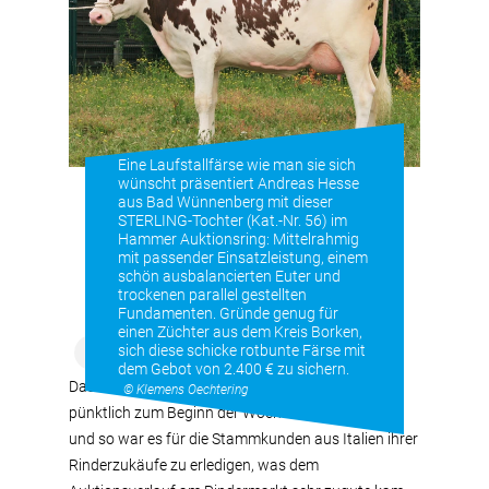
Eine Laufstallfärse wie man sie sich
wünscht präsentiert Andreas Hesse
aus Bad Wünnenberg mit dieser
STERLING-Tochter (Kat.-Nr. 56) im
Hammer Auktionsring: Mittelrahmig
mit passender Einsatzleistung, einem
schön ausbalancierten Euter und
trockenen parallel gestellten
Fundamenten. Gründe genug für
einen Züchter aus dem Kreis Borken,
sich diese schicke rotbunte Färse mit
dem Gebot von 2.400 € zu sichern.
Das hochsommerliche Wetter der Vorwoche legte
© Klemens Oechtering
pünktlich zum Beginn der Woche eine Pause ein,
und so war es für die Stammkunden aus Italien ihrer
Rinderzukäufe zu erledigen, was dem