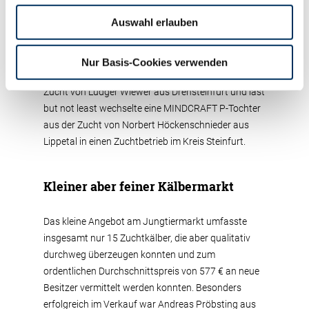
von Burkhard Diekmann aus Soest, die in den Kreis
Auswahl erlauben
Recklinghausen wechselte. Eine KingDoc-Tochter
aus dem Bestand der Köster KG aus Steinfurt wurde
in den Kreis Borken verkauft. Die italienischen
Nur Basis-Cookies verwenden
Kunden sicherten sich eine Guay-Tochter aus der
Zucht von Ludger Wiewer aus Drensteinfurt und last
but not least wechselte eine MINDCRAFT P-Tochter
aus der Zucht von Norbert Höckenschnieder aus
Lippetal in einen Zuchtbetrieb im Kreis Steinfurt.
Kleiner aber feiner Kälbermarkt
Das kleine Angebot am Jungtiermarkt umfasste
insgesamt nur 15 Zuchtkälber, die aber qualitativ
durchweg überzeugen konnten und zum
ordentlichen Durchschnittspreis von 577 € an neue
Besitzer vermittelt werden konnten. Besonders
erfolgreich im Verkauf war Andreas Pröbsting aus