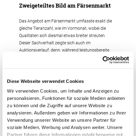
Zweigeteiltes Bild am Färsenmarkt
Das Angebot am Färsenmarkt umfasste exakt die
gleiche Tieranzahl, wie im Vormonat, wobei die
Qualitäten sich diesmal etwas breiter streuten.
Dieser Sachverhalt zeigte sich auch im
Auktionsverlauf, denn, während leistungsbereite
und korrekte Färsen zügig Preis von 2.000 € und
darüber erzielten, mussten für Tiere mit kleinen
Schwächen deutliche Preiszugeständnisse gemacht
werden, was sich in der Preisspanne von 1.000 € bis
Diese Webseite verwendet Cookies
2.700 € deutlich widerspiegelte. Der
Wir verwenden Cookies, um Inhalte und Anzeigen zu
Durchschnittspreis reduzierte sich
personalisieren, Funktionen für soziale Medien anbieten
dementsprechend gegenüber der Vorauktion auf
zu können und die Zugriffe auf unsere Website zu
1.980 € im Mittel. Teuerste Färse der Juniauktion
analysieren. Außerdem geben wir Informationen zu Ihrer
war eine natürlich hornlose Popstar PP-Tochter aus
Verwendung unserer Website an unsere Partner für
der Zucht von Michael Knaust aus Gudensberg, die
soziale Medien, Werbung und Analysen weiter. Unsere
in allen Belangen überzeugen konnte: Angefangen
Partner führen diese Informationen möglicherweise mit