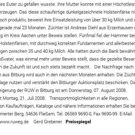
des Euter zu gefallen wusste. Ihre Mutter konnte mit einer Höchstlei
rzeugen. Das diese schaufertige dunkelgezeichnete Holsteinfärse ni
och produktiv, beweist ihre Einsatzleistung von über 30 kg Milch und 
 gerade mal 23 Monaten. Züchter ist Andreas Diehl aus Erzenhausen 
tig im Kreis Aachen unter Beweis stellen. Fünfmal fiel der Hammer be
 Holsteinfärsen, mit durchweg korrekten Fundamenten und allerbeste
ngen zwischen 35 und 40 kg Milch. Alle hatten durch die Bank bewähr
oßvater, was einmal mehr unter Beweis stellt, dass die gezielte Bes
n in die Zukunft ist und sich stets bezahlt macht. Die Nachfrage nach
 aus Bitburg wird auch in den nächsten Monaten anhalten. Die Züch
tlage nutzen und verstärkt den Bitburger Auktionsplatz beschicken. Di
eigerung der RUW in Bitburg ist am Donnerstag, 07. August 2008.
t Montag, 21. Juli 2008. Transportmöglichkeiten in alle Regionen,
on Kaufaufträgen, Kataloge und nähere Informationen erhalten Sie be
erter Berg, 54636 Fließem, Tel. 06569 9690-0, Fax 9690-99. E-Mail:
 / www.ruweg.de Gerd Grebener
Preisspiegel