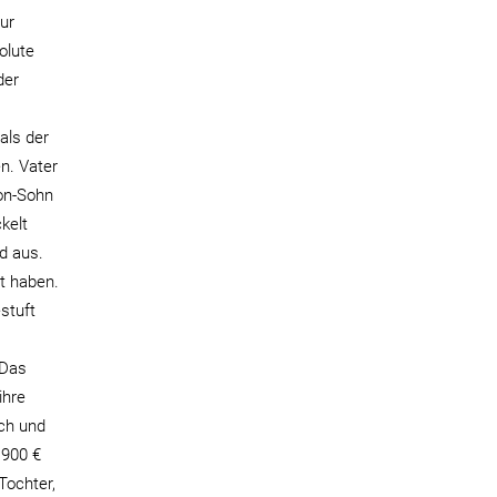
ur
olute
der
als der
n. Vater
ion-Sohn
kelt
d aus.
t haben.
stuft
 Das
ihre
lch und
.900 €
Tochter,