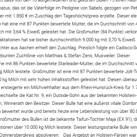
so dass von den 16 aufgetriebenen und gekörten Bullen 15 einen Käuf
atus, das ist die Väterfolge im Pedigree von Sabelo, gezogen von Pe
 mit 1.850 € im Zuschlag den Tageshöchstpreis erzielte. Dieser el
hat eine mit 87 Punkten bewertete Mutter, die im Durchschnitt von 
ch mit 3,64 % Eiweiß geleistet hat. Die Großmutter (84 Punkte) verkör
aktationen hat sie bisher durchschnittlich 9.000 kg mit 3,70 % Eiweiß
üchter aus Aachen erhielt den Zuschlag. Preislich folgte ein Cadisco-
bunten Zuchtlinie von Matthias & Stefan Zens, Musweiler. Dieser
ne mit 86 Punkten bewertete Starleader-Mutter, die im Durchschnitt 
g Milch leistete. Großmutter ist eine mit 87 Punkten bewertete Jolt-T
0 kg Milch mit sehr hohen Inhaltsstoffen geleistet hat. Diesen überau
n ersteigerte ein Milchviehhalter aus dem Rhein-Hunsrück-Kreis für 1.
echselte die Kat.Nr. 9, ein Outside-Sohn aus der bekannten Holstein
 Winnerath den Besitzer. Dieser Bulle hat eine äußerst vitale Dombin
n bewertet wurde und bereits heute eine Lebensleistung von über 80.
oßmutter des Bullen ist die bekannte Taifun-Tochter Maja (EX 91), d
ionen über 10.000 kg Milch leistete. Dieser leistungsstarke Bulle wi
 Donnersbergkreis absolvieren. Das Angebot an Holstein-Färsen war 