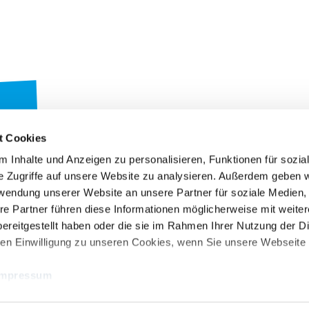
t Cookies
 Inhalte und Anzeigen zu personalisieren, Funktionen für sozia
e Zugriffe auf unsere Website zu analysieren. Außerdem geben w
rwendung unserer Website an unsere Partner für soziale Medien
re Partner führen diese Informationen möglicherweise mit weite
RUW-Regionalzentrum
RUW-Regionalzentru
ereitgestellt haben oder die sie im Rahmen Ihrer Nutzung der D
Nordrhein
Rheinland-Pfalz/Saar
n Einwilligung zu unseren Cookies, wenn Sie unsere Webseite 
Kleinewefersstraße 160
Hamerter Berg 1
47803 Krefeld
54636 Fließem (b. Bitburg)
Impressum
T
+49 2151 81899-0
T
+49 6569 9690-0
F +49 2151 81899-66
F +49 6569 9690-99