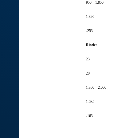
950 – 1.850
1.320
-253
Rinder
23
20
1.350 – 2.600
1.685
-163