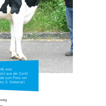
48, eine
ion) aus der Zucht
die zum Preis von
to: G. Grebener)
chweg