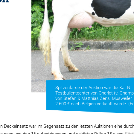
Spitzenfärse der Auktion war die Kat.Nr. 
Testbullentochter von Charlot (v. Champ
von Stefan & Matthias Zens, Musweiler, 
2.600 € nach Belgien verkauft wurde. (Fo
den Deckeinsatz war im Gegensatz zu den letzten Auktionen eine dur