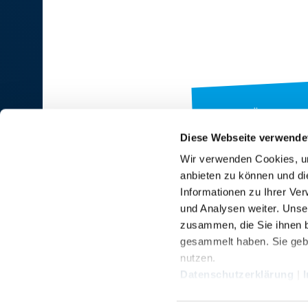
ZUR ÜBERSICHT
Diese Webseite verwende
Wir verwenden Cookies, um
anbieten zu können und di
RINDER-UNION WEST eG
Informationen zu Ihrer Ve
und Analysen weiter. Unse
RUW-Zentrale Münster
zusammen, die Sie ihnen b
Schiffahrter Damm 235a
gesammelt haben. Sie gebe
48147 Münster
nutzen.
T
+49 251 9288-0
Datenschutzerklärung
|
F +49 251 9288-219/236