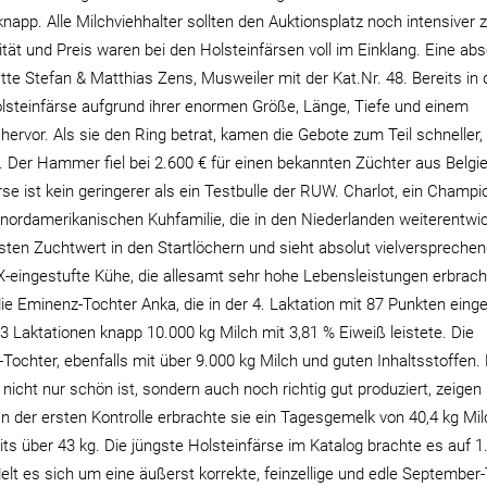
app. Alle Milchviehhalter sollten den Auktionsplatz noch intensiver z
tät und Preis waren bei den Holsteinfärsen voll im Einklang. Eine abs
ätte Stefan & Matthias Zens, Musweiler mit der Kat.Nr. 48. Bereits in 
lsteinfärse aufgrund ihrer enormen Größe, Länge, Tiefe und einem
 hervor. Als sie den Ring betrat, kamen die Gebote zum Teil schneller, 
. Der Hammer fiel bei 2.600 € für einen bekannten Züchter aus Belgie
se ist kein geringerer als ein Testbulle der RUW. Charlot, ein Champ
nordamerikanischen Kuhfamilie, die in den Niederlanden weiterentwic
rsten Zuchtwert in den Startlöchern und sieht absolut vielversprechen
X-eingestufte Kühe, die allesamt sehr hohe Lebensleistungen erbrach
die Eminenz-Tochter Anka, die in der 4. Laktation mit 87 Punkten einge
3 Laktationen knapp 10.000 kg Milch mit 3,81 % Eiweiß leistete. Die
Tochter, ebenfalls mit über 9.000 kg Milch und guten Inhaltsstoffen.
 nicht nur schön ist, sondern auch noch richtig gut produziert, zeigen 
 In der ersten Kontrolle erbrachte sie ein Tagesgemelk von 40,4 kg Mi
its über 43 kg. Die jüngste Holsteinfärse im Katalog brachte es auf 1
elt es sich um eine äußerst korrekte, feinzellige und edle September-