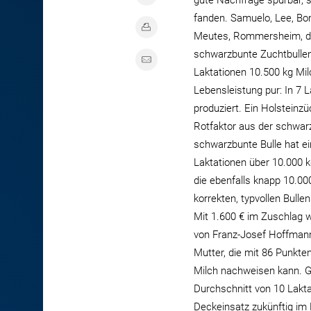
gute Nachfrage spürbar, 
fanden. Samuelo, Lee, Bon
Meutes, Rommersheim, der
schwarzbunte Zuchtbullen 
Laktationen 10.500 kg Mil
Lebensleistung pur: In 7 L
produziert. Ein Holsteinz
Rotfaktor aus der schwarz
schwarzbunte Bulle hat ei
Laktationen über 10.000 k
die ebenfalls knapp 10.00
korrekten, typvollen Bulle
Mit 1.600 € im Zuschlag w
von Franz-Josef Hoffmann,
Mutter, die mit 86 Punkte
Milch nachweisen kann. Gr
Durchschnitt von 10 Laktat
Deckeinsatz zukünftig im