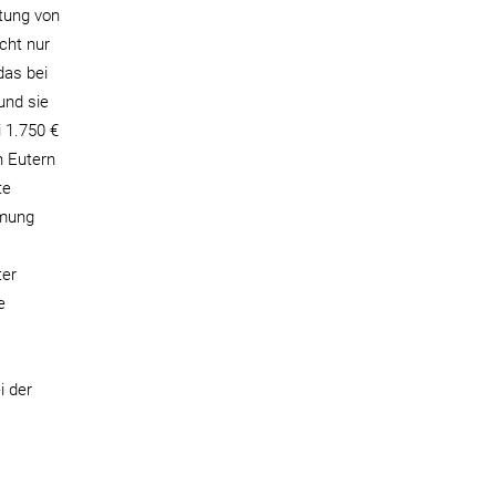
stung von
cht nur
das bei
und sie
i 1.750 €
n Eutern
te
amung
ter
e
i der