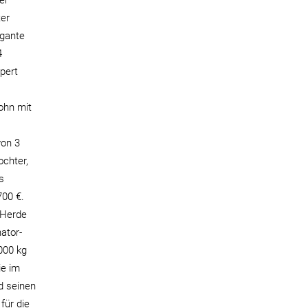
er
ter
egante
4
pert
Sohn mit
von 3
ochter,
s
700 €.
-Herde
ator-
000 kg
ie im
rd seinen
für die