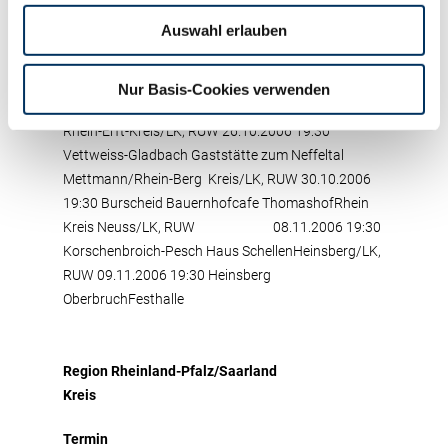
NiederrheinhalleOberberg/LK, RUW 18.10.2006
Auswahl erlauben
19:30 Lindlar Zum musikalischen WirtRhein-Sieg
Kreis/LK, RUW 19.10.2006 19:30 Siegburg-Kaldauen
Restaurant Altkaldauen, Hauptstraße Kleve/LK,
Nur Basis-Cookies verwenden
RUW 23.10.2006 19:30 Uedem Bürgerhaus Uedem
Rhein-Erft-Kreis/LK, RUW 26.10.2006 19:30
Vettweiss-Gladbach Gaststätte zum Neffeltal
Mettmann/Rhein-Berg Kreis/LK, RUW 30.10.2006
19:30 Burscheid Bauernhofcafe ThomashofRhein
Kreis Neuss/LK, RUW 08.11.2006 19:30
Korschenbroich-Pesch Haus SchellenHeinsberg/LK,
RUW 09.11.2006 19:30 Heinsberg
OberbruchFesthalle
Region Rheinland-Pfalz/Saarland
Kreis
Termin