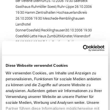
der Vereine Steinfurt25.10.2006 19:30 Saerbeck
Gasthaus Ruhmöller Soest/Ruhr-Lippe 26.10.2006
19:30 Hamm Zentralhallen Hochsauerlandkreis
26.10.2006 19:30 Meschede-Remblinghausen
Landhotel
DonnerCoesfeld/Recklinghausen30.10.2006 19:30
Coesfeld-Lette Haus ZumbültMünster/Warendorf
30.10.2006 19:30 TelgteGasthaus Osthues-
BrandhoveSiegen06.11.2006 19:30 Hilchenbach-
LützelHotel Ginsberger
HeideBielefeld/Herford/Lippe 07.11.2006 19:30 Bad
Diese Webseite verwendet Cookies
Salzuflen-RetzenGasthaus Rickmeyer
GmbHEN/MK/HA 07.11.2006 19:30
Wir verwenden Cookies, um Inhalte und Anzeigen zu
LüdenscheidSchlosshotel HolzrichterPaderborn
personalisieren, Funktionen für soziale Medien anbieten
09.11.2006 19:30 Salzkotten-ScharmedeGaststätte
zu können und die Zugriffe auf unsere Website zu
"Zur Heide"
analysieren. Außerdem geben wir Informationen zu Ihrer
Verwendung unserer Website an unsere Partner für
Region Nordrhein
soziale Medien, Werbung und Analysen weiter. Unsere
Kreis
Partner führen diese Informationen möglicherweise mit