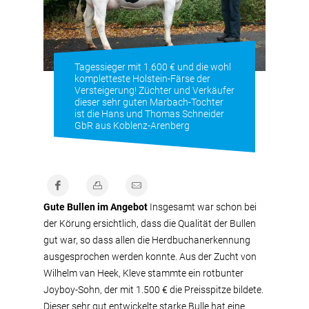
Tagessieger mit 1.600 € und die wohl
kompletteste Holstein-Färse der
Versteigerung! Züchter und Verkäufer
dieser sehr guten Marbach-Tochter
ist die Hans und Thomas Schneider
GbR aus Koblenz-Arenberg
Gute Bullen im Angebot
Insgesamt war schon bei
der Körung ersichtlich, dass die Qualität der Bullen
gut war, so dass allen die Herdbuchanerkennung
ausgesprochen werden konnte. Aus der Zucht von
Wilhelm van Heek, Kleve stammte ein rotbunter
Joyboy-Sohn, der mit 1.500 € die Preisspitze bildete.
Dieser sehr gut entwickelte starke Bulle hat eine