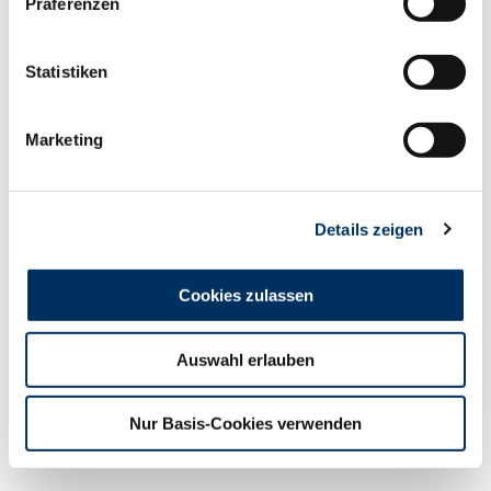
Präferenzen
nutzen. Gerne übernimmt das Auktionsteam den
Betreuungsservice für die Beschicker. Die nächste
Statistiken
Zuchtviehversteigerung in Bitburg findet am 05.
November 2009 statt. Anmeldeschluss hierfür ist
Montag, 19. Oktober 2009. Transportmöglichkeiten
Marketing
in alle Regionen, gewissenhafte Erfüllung von
Kaufaufträgen, Kataloge und nähere Informationen
erhalten Sie bei der Rinder-Union West eG, Hamerter
Details zeigen
Berg, 54636 Fließem, Tel. 06569 9690-0, Fax 06569
9690-99. E-Mail: HReifer@ruweg.de /
www.ruweg.de. Gerd Grebener
Preisspiegel
Cookies zulassen
Auswahl erlauben
Auftrieb
Verkauft
Nur Basis-Cookies verwenden
Preisspanne €