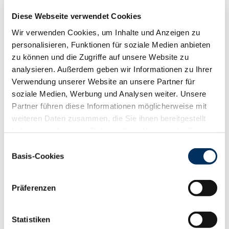
suchen wir fortwährend fleischbetonte
Kreuzungskälber, verstärkt zwischen vier und
Diese Webseite verwendet Cookies
acht Wochen.
Wir verwenden Cookies, um Inhalte und Anzeigen zu
personalisieren, Funktionen für soziale Medien anbieten
zu können und die Zugriffe auf unsere Website zu
PDF-PREISSTATISTIK
analysieren. Außerdem geben wir Informationen zu Ihrer
.
Verwendung unserer Website an unsere Partner für
soziale Medien, Werbung und Analysen weiter. Unsere
Bitte melden Sie Ihre Tiere für die nächste
Partner führen diese Informationen möglicherweise mit
Auktion an.
weiteren Daten zusammen, die Sie ihnen bereitgestellt
haben oder die sie im Rahmen Ihrer Nutzung der Dienste
ZUR ANMELDUNG
gesammelt haben. Sie geben Einwilligung zu unseren
Einwilligungsauswahl
Cookies, wenn Sie unsere Webseite weiterhin nutzen.
Basis-Cookies
.
Datenschutzerklärung
|
Impressum
Die nächste Auktion findet am 25.10. an
Präferenzen
der Zentrale der RUW eG. am Schiffahrter
Damm statt.
Statistiken