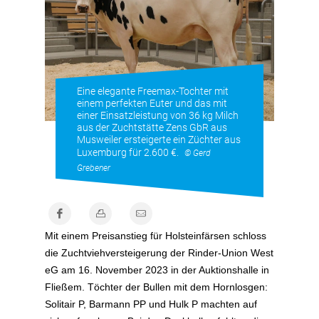
Eine elegante Freemax-Tochter mit
einem perfekten Euter und das mit
einer Einsatzleistung von 36 kg Milch
aus der Zuchtstätte Zens GbR aus
Musweiler ersteigerte ein Züchter aus
Luxemburg für 2.600 €.
© Gerd
Grebener
Mit einem Preisanstieg für Holsteinfärsen schloss
die Zuchtviehversteigerung der Rinder-Union West
eG am 16. November 2023 in der Auktionshalle in
Fließem. Töchter der Bullen mit dem Hornlosgen:
Solitair P, Barmann PP und Hulk P machten auf