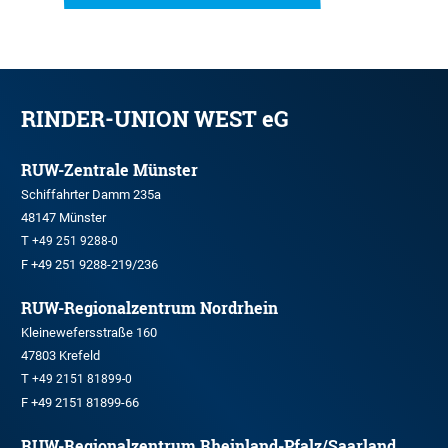
RINDER-UNION WEST eG
RUW-Zentrale Münster
Schiffahrter Damm 235a
48147 Münster
T
+49 251 9288-0
F +49 251 9288-219/236
RUW-Regionalzentrum Nordrhein
Kleinewefersstraße 160
47803 Krefeld
T
+49 2151 81899-0
F +49 2151 81899-66
RUW-Regionalzentrum Rheinland-Pfalz/Saarland