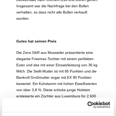
Insgesamt war die Nachfrage bei den Bullen
verhalten, so dass nicht alle Bullen verkauft
wurden.
Gutes hat seinen Preis
Die Zens GbR aus Musweiler präsentierte eine
elegante Freemax-Tochter mit einem perfekten
Euter und das mit einer Einsatzleistung von 36 kg
Milch. Die Swift-Mutter ist mit 85 Punkten und die
Bankroll Großmutter sogar mit EX 90 Punkten
bewertet. Ein Kuhstamm mit hohen Eiweißwerten
von über 3,8 %. Diese schicke junge Holstein
ersteigerte ein Züchter aus Luxemburg für 2.600
€. Eine besondere Solitair P-Tochter mit viel Milch,
sehr klaren Fundamenten und festem Euter, aus
der Zucht von Stefan Struben aus Dahlem, verließ