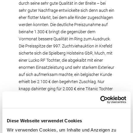
durch seine sehr gute Qualität in der Breite – bei
sehr guter Nachfrage entwickelte sich denn auch ein
eher flotter Markt, bei dem alle Rinder zugeschlagen
werden konnten. Die deutliche Preiszunahme auf
beinahe 1.300 € bringt die gegenüber dem
Vormonat bessere Qualität im Ring zum Ausdruck.
Die Preisspitze der 997. Zuchtviehauktion in Krefeld
sicherte sich die Spielberg Holsteins GbR, Much, mit
einer Lucko RF Tochter, die abgekalbt mit einer
enormen Einsatzleistung und sehr starkem Exterieur
auf sich aufmerksam machte; ein belgischer Kunde
erhielt bei 2.100 € den begehrten Zuschlag. Nur
knapp dahinter ging für 2.000 € eine Titanic Tochter
aus dem Zuchtbetrieb Rainer Thoenes, Kalkar, an
einen Klever Kunden. Die Spielberg Holsteins GbR
war nochmals erfolgreich mit einer James Tochter,
die für 1.800 € in den Kreis Kleve verladen wurde.
Diese Webseite verwendet Cookies
Der gleiche Klever Kunde sicherte sich für ebenfalls
Wir verwenden Cookies, um Inhalte und Anzeigen zu
1.800 € eine leistungs- und exterieurstarke