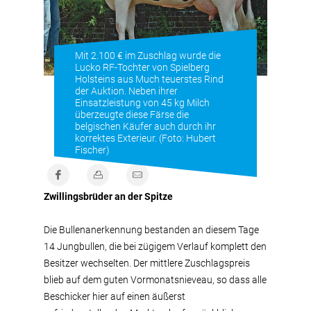
Mit 2.100 € im Zuschlag wurde die
Lucko RF-Tochter von Spielberg
Holsteins aus Much teuerstes Rind
der Auktion. Neben ihrer
Einsatzleistung von 45 kg Milch
überzeugte diese Färse die
belgischen Käufer auch durch ihr
korrektes Exterieur. (Foto: Hubert
Fischer)
Zwillingsbrüder an der Spitze
Die Bullenanerkennung bestanden an diesem Tage
14 Jungbullen, die bei zügigem Verlauf komplett den
Besitzer wechselten. Der mittlere Zuschlagspreis
blieb auf dem guten Vormonatsnieveau, so dass alle
Beschicker hier auf einen äußerst