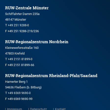
RUW-Zentrale Münster
Schiffahrter Damm 235a
48147 Münster
T
+49 251 9288-0
F +49 251 9288-219/236
RUW-Regionalzentrum Nordrhein
Kleinewefersstraße 160
47803 Krefeld
T
+49 2151 81899-0
F +49 2151 81899-66
RUW-Regionalzentrum Rheinland-Pfalz/Saarland
Hamerter Berg 1
54636 Fließem (b. Bitburg)
T
+49 6569 9690-0
F +49 6569 9690-99
Impressum
Datenschutz
Kontakt