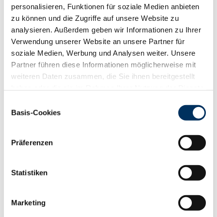
personalisieren, Funktionen für soziale Medien anbieten
Testbullentochter (V: Indy von Inquirer) aus dem
zu können und die Zugriffe auf unsere Website zu
Zuchtbetrieb Josef & Rainer Müller GbR,
analysieren. Außerdem geben wir Informationen zu Ihrer
Nettersheim.
Verwendung unserer Website an unsere Partner für
soziale Medien, Werbung und Analysen weiter. Unsere
Die nächste Auktion in Krefeld findet am Mittwoch,
Partner führen diese Informationen möglicherweise mit
20. Juni 2007, statt. Anmeldungen werden in Krefeld
weiteren Daten zusammen, die Sie ihnen bereitgestellt
bis spätestens dem 04. Juni 2007 entgegen
haben oder die sie im Rahmen Ihrer Nutzung der Dienste
genommen. Zugelassen zu dieser Versteigerung
gesammelt haben. Sie geben Einwilligung zu unseren
sind nur Tiere, die ein unverdächtiges BHV1-
Einwilligungsauswahl
Cookies, wenn Sie unsere Webseite weiterhin nutzen.
Basis-Cookies
Ergebnis vorweisen können und aus einem Betrieb
Datenschutzerklärung
|
Impressum
mit amtlichem BHV1-Status stammen.
Präferenzen
Unsere Kataloge zur nächsten Auktion können sie
unter www.ruweg.de downloaden.
Statistiken
Preisspiegel
Marketing
Auftrieb