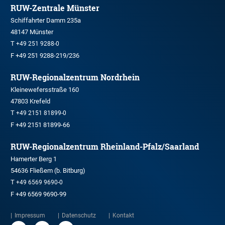
RUW-Zentrale Münster
Schiffahrter Damm 235a
48147 Münster
T
+49 251 9288-0
F +49 251 9288-219/236
RUW-Regionalzentrum Nordrhein
Kleinewefersstraße 160
47803 Krefeld
T
+49 2151 81899-0
F +49 2151 81899-66
RUW-Regionalzentrum Rheinland-Pfalz/Saarland
Hamerter Berg 1
54636 Fließem (b. Bitburg)
T
+49 6569 9690-0
F +49 6569 9690-99
Impressum
Datenschutz
Kontakt