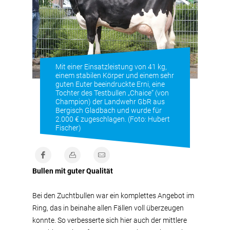
Mit einer Einsatzleistung von 41 kg,
einem stabilen Körper und einem sehr
guten Euter beeindruckte Erni, eine
Tochter des Testbullen „Chaice“ (von
Champion) der Landwehr GbR aus
Bergisch Gladbach und wurde für
2.000 € zugeschlagen. (Foto: Hubert
Fischer)
Bullen mit guter Qualität
Bei den Zuchtbullen war ein komplettes Angebot im
Ring, das in beinahe allen Fällen voll überzeugen
konnte. So verbesserte sich hier auch der mittlere