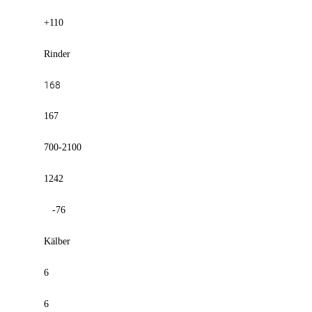
+110
Rinder
168
167
700-2100
1242
-76
Kälber
6
6