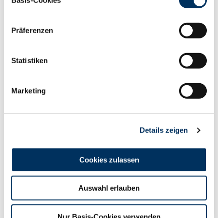
Datenschutzerklärung
|
Impressum
Die Kataloge zu unseren Auktionen können unter
www.ruweg.de heruntergeladen werden.
Präferenzen
Preisspiegel
Statistiken
Marketing
Details zeigen
Auftrieb
Cookies zulassen
Verkauft
Auswahl erlauben
von -
Nur Basis-Cookies verwenden