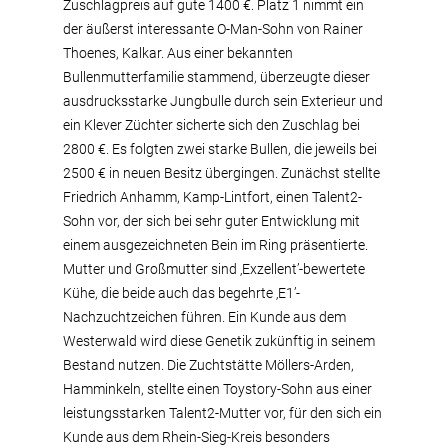
Zuschlagpreis auf gute 1400 €. Platz 1 nimmt ein
der äußerst interessante O-Man-Sohn von Rainer
Thoenes, Kalkar. Aus einer bekannten
Bullenmutterfamilie stammend, überzeugte dieser
ausdrucksstarke Jungbulle durch sein Exterieur und
ein Klever Züchter sicherte sich den Zuschlag bei
2800 €. Es folgten zwei starke Bullen, die jeweils bei
2500 € in neuen Besitz übergingen. Zunächst stellte
Friedrich Anhamm, Kamp-Lintfort, einen Talent2-
Sohn vor, der sich bei sehr guter Entwicklung mit
einem ausgezeichneten Bein im Ring präsentierte.
Mutter und Großmutter sind ‚Exzellent’-bewertete
Kühe, die beide auch das begehrte ‚E1’-
Nachzuchtzeichen führen. Ein Kunde aus dem
Westerwald wird diese Genetik zukünftig in seinem
Bestand nutzen. Die Zuchtstätte Möllers-Arden,
Hamminkeln, stellte einen Toystory-Sohn aus einer
leistungsstarken Talent2-Mutter vor, für den sich ein
Kunde aus dem Rhein-Sieg-Kreis besonders