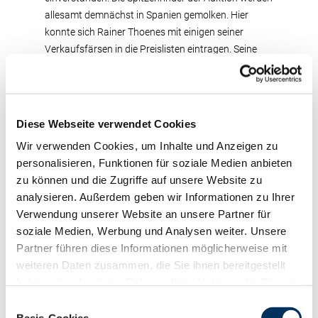
allesamt demnächst in Spanien gemolken. Hier
konnte sich Rainer Thoenes mit einigen seiner
Verkaufsfärsen in die Preislisten eintragen. Seine
Zesty-Tochter brachte den Spitzenpreis von 2100 €
und eine Fortune3-Tochter ging für 1950 € auf die
Reise. Alois Landwehr, Bergisch-Gladbach, stellte
eine äußerst ausdrucksstarke Chaice-
Diese Webseite verwendet Cookies
Testbullentochter (Champion x Jocko-Besne) vor,
Wir verwenden Cookies, um Inhalte und Anzeigen zu
die für 2000 € zugeschlagen wurde. Mit 1850 €
personalisieren, Funktionen für soziale Medien anbieten
wurde eine Ottokar ALL-Tochter von Leo Thyssen,
zu können und die Zugriffe auf unsere Website zu
Rees, honoriert.
analysieren. Außerdem geben wir Informationen zu Ihrer
Verwendung unserer Website an unsere Partner für
soziale Medien, Werbung und Analysen weiter. Unsere
Anmeldungen für die nächste Auktion am 24. Juni
Partner führen diese Informationen möglicherweise mit
2009 werden bis Freitag, 5. Juni 2009, unter Tel.
weiteren Daten zusammen, die Sie ihnen bereitgestellt
02151 – 81899 14 oder per Fax 02151 – 81899 66
haben oder die sie im Rahmen Ihrer Nutzung der Dienste
entgegengenommen.
gesammelt haben. Sie geben Einwilligung zu unseren
Einwilligungsauswahl
Cookies, wenn Sie unsere Webseite weiterhin nutzen.
Basis-Cookies