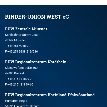
RINDER-UNION WEST eG
RUW-Zentrale Münster
Schiffahrter Damm 235a
48147 Münster
T
+49 251 9288-0
F +49 251 9288-219/236
RUW-Regionalzentrum Nordrhein
Kleinewefersstraße 160
47803 Krefeld
T
+49 2151 81899-0
F +49 2151 81899-66
RUW-Regionalzentrum Rheinland-Pfalz/Saarland
Hamerter Berg 1
54636 Fließem (b. Bitburg)