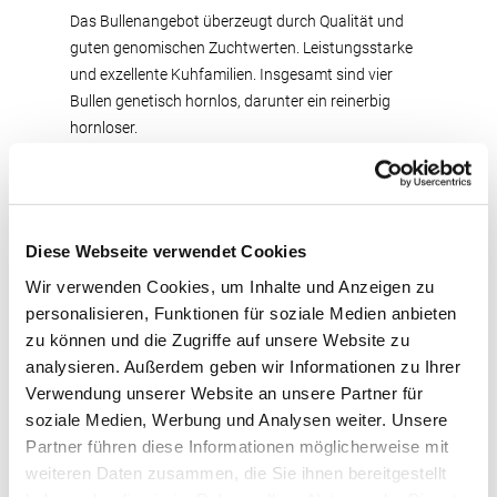
Das Bullenangebot überzeugt durch Qualität und
guten genomischen Zuchtwerten. Leistungsstarke
und exzellente Kuhfamilien. Insgesamt sind vier
Bullen genetisch hornlos, darunter ein reinerbig
hornloser.
Der Rindermarkt in Fließem lässt wieder ein
Kontingent an leistungs- und exterieurstarken
Färsen erwarten. Bei den Färsen stellen die Töchter
Diese Webseite verwendet Cookies
der Bullen COSINUS; SAILOR PP; SHOUT RDC und
FRISBEE RDC die größten Kontingente. Wieder
Wir verwenden Cookies, um Inhalte und Anzeigen zu
einmal beste Voraussetzungen zur
personalisieren, Funktionen für soziale Medien anbieten
Bestandsergänzung, die sich niemand entgehen
zu können und die Zugriffe auf unsere Website zu
lassen sollte.
analysieren. Außerdem geben wir Informationen zu Ihrer
Verwendung unserer Website an unsere Partner für
Nutzen Sie die Auktion in Fließem. Falls Sie nicht die
soziale Medien, Werbung und Analysen weiter. Unsere
Möglichkeit haben, persönlich die Auktion zu
Partner führen diese Informationen möglicherweise mit
besuchen, stehen Ihnen die regionalen
weiteren Daten zusammen, die Sie ihnen bereitgestellt
Zuchtviehvermarkter der RUW für Kaufaufträge zur