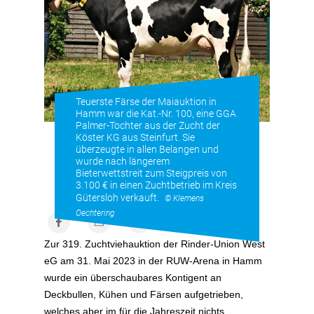
Teuerste Färse der Maiauktion in
Hamm war die Kat.-Nr. 100, eine GGA
Palmer-Tochter aus der Zucht der
Köster KG aus Steinfurt. Sie
überzeugte in allen Belangen und
wurde nach längerem
Bieterwettstreit zum Steigpreis von
3.100 € in einen Zuchtbetrieb im Kreis
Gütersloh verkauft.
© Klemens
Oechtering
Zur 319. Zuchtviehauktion der Rinder-Union West
eG am 31. Mai 2023 in der RUW-Arena in Hamm
wurde ein überschaubares Kontigent an
Deckbullen, Kühen und Färsen aufgetrieben,
welches aber im für die Jahreszeit nichts