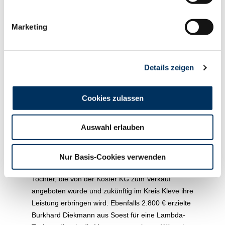
der Zucht der Grunewald-Olbing GbR aus
Raesfeld. Sie wurde aus einer NUGGET RDC-
Marketing
Mutter mit besten Inhaltsstoffgehalte von über 5 %
Fett und über 4 % Eiweiß gezogen und
präsentierte sich mit viel Stärke und Kapazität,
Details zeigen
trockenen Fundamenten und einem
ausbalancierten Euter mit schöner Textur. Ein
belgischer Stammkunde hatte diese Topfärsen
Cookies zulassen
bereits am Morgen auf seinem Wunschzettel
notiert und ließ sich von den zahlreichen
Auswahl erlauben
Mitbietern auch nicht abschütteln, so dass er den
Zuschlag zum Gebot von 2.900 € erhielt. Knapp
dahinter folgte mit einem Steigpreis von 2.800 €
Nur Basis-Cookies verwenden
eine typstarke und sehr harmonische PACE RED-
Tochter, die von der Köster KG zum Verkauf
angeboten wurde und zukünftig im Kreis Kleve ihre
Leistung erbringen wird. Ebenfalls 2.800 € erzielte
Burkhard Diekmann aus Soest für eine Lambda-