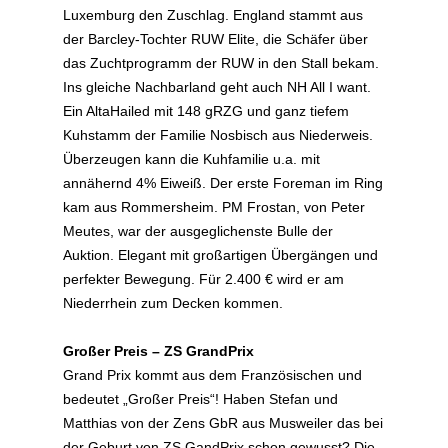
Luxemburg den Zuschlag. England stammt aus
der Barcley-Tochter RUW Elite, die Schäfer über
das Zuchtprogramm der RUW in den Stall bekam.
Ins gleiche Nachbarland geht auch NH All I want.
Ein AltaHailed mit 148 gRZG und ganz tiefem
Kuhstamm der Familie Nosbisch aus Niederweis.
Überzeugen kann die Kuhfamilie u.a. mit
annähernd 4% Eiweiß. Der erste Foreman im Ring
kam aus Rommersheim. PM Frostan, von Peter
Meutes, war der ausgeglichenste Bulle der
Auktion. Elegant mit großartigen Übergängen und
perfekter Bewegung. Für 2.400 € wird er am
Niederrhein zum Decken kommen.
Großer Preis – ZS GrandPrix
Grand Prix kommt aus dem Französischen und
bedeutet „Großer Preis“! Haben Stefan und
Matthias von der Zens GbR aus Musweiler das bei
der Geburt von ZS GandPrix schon gewusst? Die