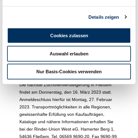
positiv in Erscheinung. Die Hornloszucht nimmt
weiter an Fahrt auf. Gut die Hälfte des Angebotes
Details zeigen
wurde nach der Versteigerung für das europäische
Ausland verladen. Dieser Marktbericht sollte
Ansporn genug sein, die Auktion in Fließem
Cookies zulassen
stärker zu beschicken. Jeder kann seine Tiere
anmelden. Alles weitere, vom Transport, über die
Auswahl erlauben
gesamte Vor- und Nacharbeit über nimmt das
Auktionsteam – nutzen Sie den Service. Gerne
informieren wir Sie zu allen Details.
Nur Basis-Cookies verwenden
Die nächste Zuchtviehversteigerung in Fließem
findet am Donnerstag, den 16. März 2023 statt.
Anmeldeschluss hierfür ist Montag, 27. Februar
2023. Transportmöglichkeiten in alle Regionen,
gewissenhafte Erfüllung von Kaufaufträgen,
Kataloge und nähere Informationen erhalten Sie
bei der Rinder-Union West eG, Hamerter Berg 1,
54636 Fließem, Tel. 06569 9690-20, Fax 9690-99.