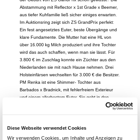
Abstammung mit Reflector x 1st Grade x Beemer,
aus tiefer Kuhfamilie ließ sicher einiges erwarten.
Im Auktionsring zeigt sich ZS GrandPrix perfekt:
Ein fest angesetztes Euter, beste Übergänge und
klare Fundamente. Die Mutter hat eine HL von
über 16.000 kg Milch produziert und ihre Tochter
wird das auch schaffen, wenn man sie lässt. Für
3.800 € im Zuschlag konnte ein Züchter aus den
Niederlanden sie mit nach Hause nehmen. Drei
Holsteinfärsen wechselten für 3.000 € die Besitzer.
PM Renka ist eine Shimmer- Tochter aus
Barbados x Bradnick, mit fehlerfreiem Exterieur
und einem allerbestem Euter. Sie geht in den
Vulkaneifelkreis. Aus demselben Zuchtstall kam
auch eine ganz typische RUWRafting, PM
Romilda, aus einer EX Sunkiss mit unglaublichem
Leistungspotential – da werden die 100 Tonnen
Diese Webseite verwendet Cookies
Milch fließen! Und das alles bei einer Färse die
Wir verwenden Cookies, um Inhalte und Anzeigen zu