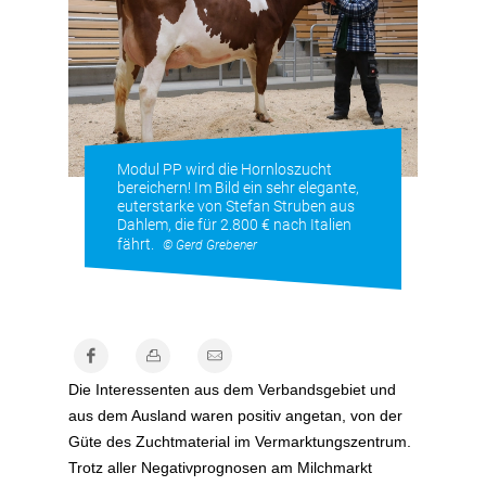
Modul PP wird die Hornloszucht
bereichern! Im Bild ein sehr elegante,
euterstarke von Stefan Struben aus
Dahlem, die für 2.800 € nach Italien
fährt.
© Gerd Grebener
Die Interessenten aus dem Verbandsgebiet und
aus dem Ausland waren positiv angetan, von der
Güte des Zuchtmaterial im Vermarktungszentrum.
Trotz aller Negativprognosen am Milchmarkt