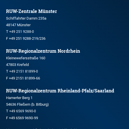
RUW-Zentrale Münster
Schiffahrter Damm 235a
48147 Münster
T
+49 251 9288-0
F +49 251 9288-219/236
RUW-Regionalzentrum Nordrhein
Kleinewefersstraße 160
47803 Krefeld
T
+49 2151 81899-0
F +49 2151 81899-66
RUW-Regionalzentrum Rheinland-Pfalz/Saarland
Hamerter Berg 1
54636 Fließem (b. Bitburg)
T
+49 6569 9690-0
F +49 6569 9690-99