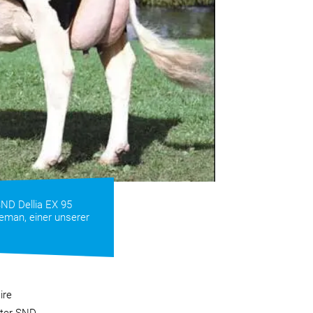
ND Dellia EX 95
eman, einer unserer
ire