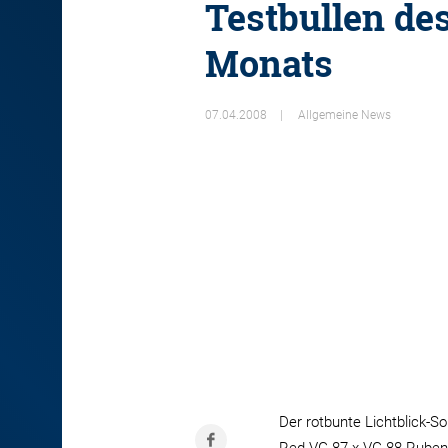
Testbullen de
Monats
07.04.2008
Allgemeine News
Der rotbunte Lichtblick-