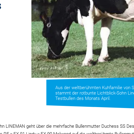
s
Aus der weltberühmten Kuhfamilie von S
stammt der rotbunte Lichtblick-Sohn Lin
Testbullen des Monats April.
Sohn LINEMAN geht über die mehrfache Bullenmutter Duchess SS Des