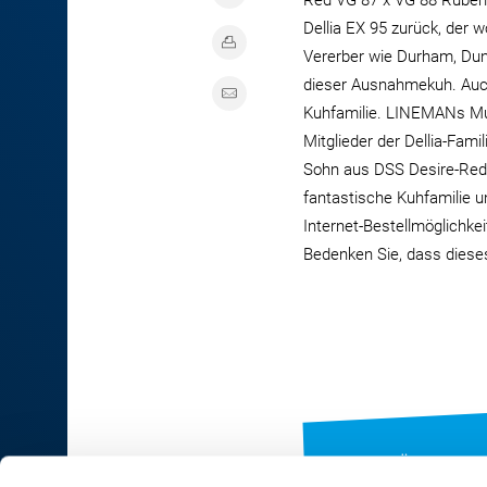
Red VG 87 x VG 88 Ruben
Dellia EX 95 zurück, der 
Vererber wie Durham, Dun
dieser Ausnahmekuh. Auch 
Kuhfamilie. LINEMANs Mut
Mitglieder der Dellia-Fami
Sohn aus DSS Desire-Red 
fantastische Kuhfamilie u
Internet-Bestellmöglichkei
Bedenken Sie, dass dieses
ZUR ÜBERSICHT