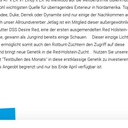
s RF x EX 91 Lindy x EX 90 Melwood auf die weltberühmte Bullenmu
wohl wichtigsten Quelle für überragendes Exterieur in Nordamerika. To
dee, Duke, Derrek oder Dynamite sind nur einige der Nachkommen 
unser Allroundvererber Jetlag ist ein Mitglied dieser außergewöhnl
ter DSS Desire Red, eine der ersten ausgemendelten Red Holstein-
lie, gewann als Jungrind bereits einige Schauen. Dieser einzige Licht
ermöglicht somit auch den Rotbunt-Züchtern den Zugriff auf diese
nd bringt neue Genetik in die Red-Holstein-Zucht. Nutzen Sie unsere
t "Testbullen des Monats" in diese erstklassige Genetik zu investieren
 Angeobt begrenzt und nur bis Ende April verfügbar ist.