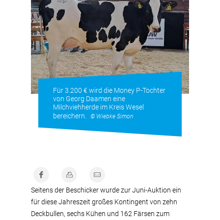
Für 3.200 € wird die Money P-Tochter
von Georg Daamen eine
Milchviehherde im Kreis Wesel
bereichern.
© Wiebke Simon
Seitens der Beschicker wurde zur Juni-Auktion ein
für diese Jahreszeit großes Kontingent von zehn
Deckbullen, sechs Kühen und 162 Färsen zum