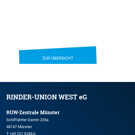
ZUR ÜBERSICHT
RINDER-UNION WEST eG
RUW-Zentrale Münster
Schiffahrter Damm 235a
48147 Münster
T
+49 251 9288-0