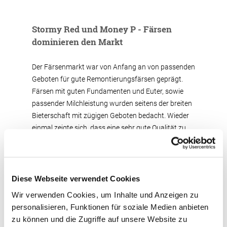
Stormy Red und Money P - Färsen
dominieren den Markt
Der Färsenmarkt war von Anfang an von passenden
Geboten für gute Remontierungsfärsen geprägt.
Färsen mit guten Fundamenten und Euter, sowie
passender Milchleistung wurden seitens der breiten
Bieterschaft mit zügigen Geboten bedacht. Wieder
einmal zeigte sich, dass eine sehr gute Qualität zu
hervorragenden Preisen führt. Vor allem diese
Tatsache führte zu einem vollständig geräumten
Markt mit einem phänomenalen Durchschnittspreis
von 2.376 € bei einer Spanne von 1.200 € und 3.200
Diese Webseite verwendet Cookies
€. Alles in allem dürften die Marktbeschicker höchst
Wir verwenden Cookies, um Inhalte und Anzeigen zu
zufrieden die Heimreise angetreten haben.
personalisieren, Funktionen für soziale Medien anbieten
zu können und die Zugriffe auf unsere Website zu
Der Spitzenpreis von 3.200 € wurde in diesem Monat