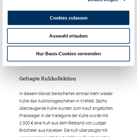
Färsen wurden von einem begeistertem
Holsteinzüchter aus den Niederlanden erworben.
Christoph Hamacher, Kürten war mit einer
Cookies zulassen
leistungsstarken rotbunten Rompen Red-Tochter
erfolgreich. Hubert Loskamp, Bocholt, stellte eine
Auswahl erlauben
Färse abstammend von Freemax zum Verkauf.
Auch diese Färse konnte in allen Belangen
überzeugen. Insgesamt konnten fünf weitere Färsen
Nur Basis-Cookies verwenden
einen Steigpreis von 3.000 € erzielen.
Gefragte Kuhkollektion
In diesem Monat bereicherten einmal mehr wieder
Kühe das Auktionsgeschehen in Krefeld. Sechs
überzeugende Kühe wurden zum Kauf angeboten.
Preissieger in der Kategorie der Kühe wurde mit
2.500 € eine Kuh aus dem Bestand von Ludger
Bröcheler aus Kevelaer. Die Kuh überzeugte mit