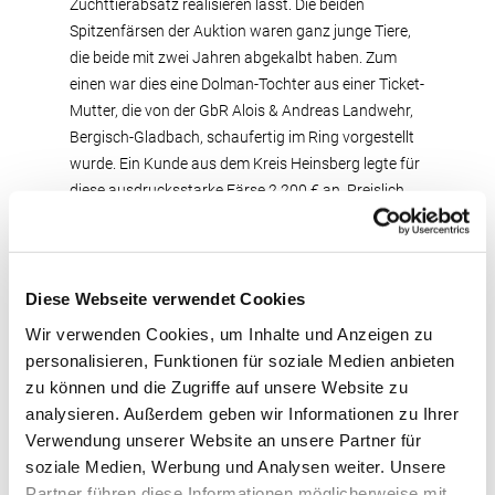
Zuchttierabsatz realisieren lässt. Die beiden
Spitzenfärsen der Auktion waren ganz junge Tiere,
die beide mit zwei Jahren abgekalbt haben. Zum
einen war dies eine Dolman-Tochter aus einer Ticket-
Mutter, die von der GbR Alois & Andreas Landwehr,
Bergisch-Gladbach, schaufertig im Ring vorgestellt
wurde. Ein Kunde aus dem Kreis Heinsberg legte für
diese ausdrucksstarke Färse 2.200 € an. Preislich
um 100 € getoppt wurde diese Färse durch die junge
Duracell-Tochter, die Willi Achten, Kempen, vorstellte.
Diese frühe Duracell aus dem Wiedereinsatz lässt
hoffen, dass sich Duracell in die Riege der
Diese Webseite verwendet Cookies
bewährten RUW-Vererber mit Töchtern aus dem
Wir verwenden Cookies, um Inhalte und Anzeigen zu
Vererbereinsatz einreihen wird. Die Färse bestach
personalisieren, Funktionen für soziale Medien anbieten
durch ganz klare Übergänge im Körper, ein klares
zu können und die Zugriffe auf unsere Website zu
Fundament und zeichnet sich ganz besonders aus
analysieren. Außerdem geben wir Informationen zu Ihrer
durch ein festes, drüsiges Euter. Bei 2.300 € fiel der
Verwendung unserer Website an unsere Partner für
Hammer für diese Top-Färse. Die preislich folgenden
soziale Medien, Werbung und Analysen weiter. Unsere
Färsen für 2.100 € stammen alle von RUW-
Partner führen diese Informationen möglicherweise mit