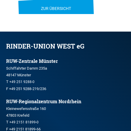
ZUR ÜBERSICHT
RINDER-UNION WEST eG
RUW-Zentrale Münster
Schiffahrter Damm 235a
48147 Münster
T
+49 251 9288-0
F +49 251 9288-219/236
RUW-Regionalzentrum Nordrhein
Kleinewefersstraße 160
47803 Krefeld
T
+49 2151 81899-0
F +49 2151 81899-66