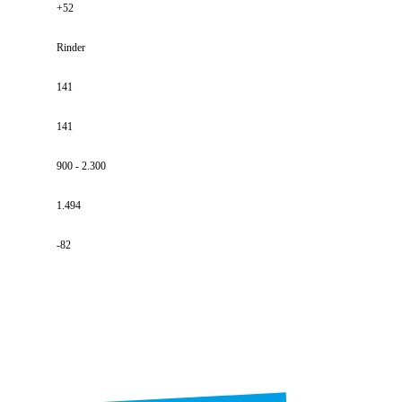
+52
Rinder
141
141
900 - 2.300
1.494
-82