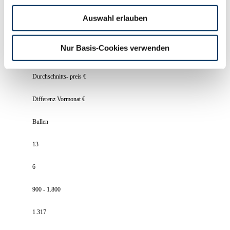
Auftrieb
Auswahl erlauben
Verkauf
Nur Basis-Cookies verwenden
Preisspanne €
Durchschnitts- preis €
Differenz Vormonat €
Bullen
13
6
900 - 1.800
1.317