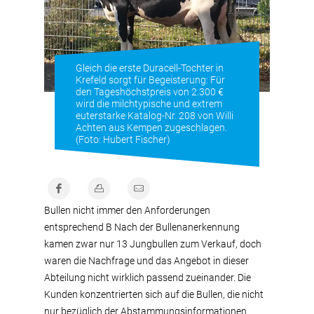
Gleich die erste Duracell-Tochter in
Krefeld sorgt für Begeisterung: Für
den Tageshöchstpreis von 2.300 €
wird die milchtypische und extrem
euterstarke Katalog-Nr. 208 von Willi
Achten aus Kempen zugeschlagen.
(Foto: Hubert Fischer)
Bullen nicht immer den Anforderungen
entsprechend B Nach der Bullenanerkennung
kamen zwar nur 13 Jungbullen zum Verkauf, doch
waren die Nachfrage und das Angebot in dieser
Abteilung nicht wirklich passend zueinander. Die
Kunden konzentrierten sich auf die Bullen, die nicht
nur bezüglich der Abstammungsinformationen