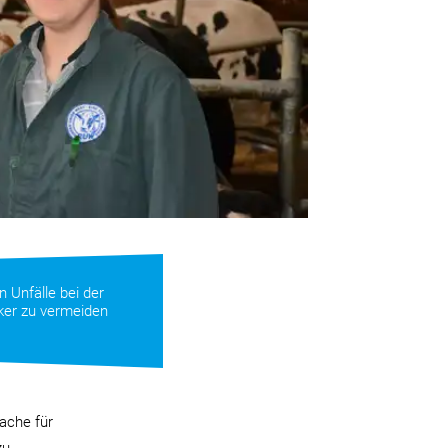
n Unfälle bei der
ker zu vermeiden
sache für