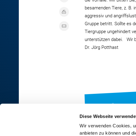
die Vorfälle. Wir bitten S
besamenden Tiere, z. B. i
aggressiv und angriffslust
Gruppe betritt. Sollte es 
Tiergruppe ungehindert v
unterstützen dabei. Wir 
Dr. Jörg Potthast
ZUR ÜBERSICHT
Diese Webseite verwende
Wir verwenden Cookies, um
anbieten zu können und di
RINDER-UNION WEST eG