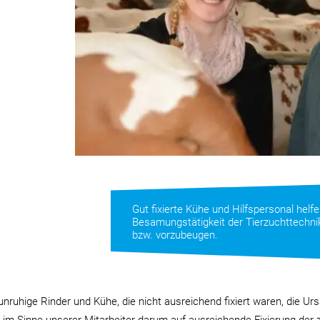
Gut fixierte Kühe und Hilfspersonal helfe
Besamungstätigkeit der Tierzuchttechni
bzw. vorzubeugen.
ruhige Rinder und Kühe, die nicht ausreichend fixiert waren, die Ur