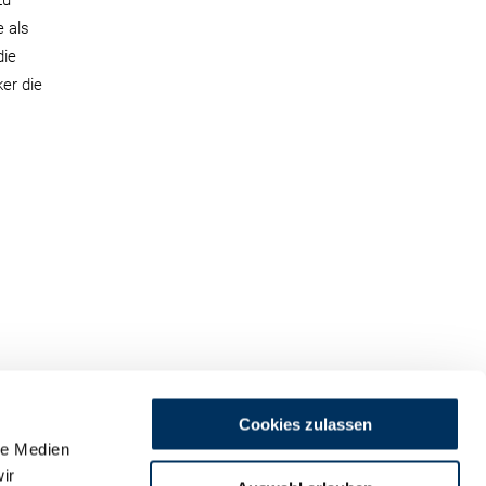
zu
e als
die
ker die
Cookies zulassen
le Medien
ir