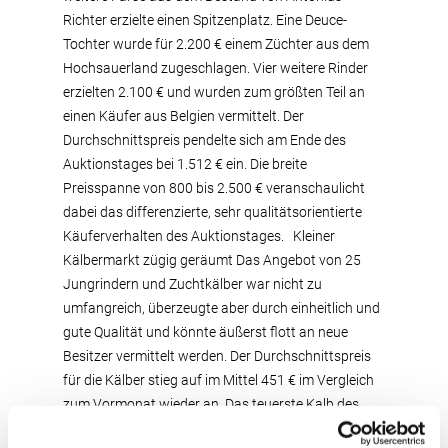
Richter erzielte einen Spitzenplatz. Eine Deuce-
Tochter wurde für 2.200 € einem Züchter aus dem
Hochsauerland zugeschlagen. Vier weitere Rinder
erzielten 2.100 € und wurden zum größten Teil an
einen Käufer aus Belgien vermittelt. Der
Durchschnittspreis pendelte sich am Ende des
Auktionstages bei 1.512 € ein. Die breite
Preisspanne von 800 bis 2.500 € veranschaulicht
dabei das differenzierte, sehr qualitätsorientierte
Käuferverhalten des Auktionstages. Kleiner
Kälbermarkt zügig geräumt Das Angebot von 25
Jungrindern und Zuchtkälber war nicht zu
umfangreich, überzeugte aber durch einheitlich und
gute Qualität und könnte äußerst flott an neue
Besitzer vermittelt werden. Der Durchschnittspreis
für die Kälber stieg auf im Mittel 451 € im Vergleich
zum Vormonat wieder an. Das teuerste Kalb des
Tages war eine stark entwickelte RADON-Tochter