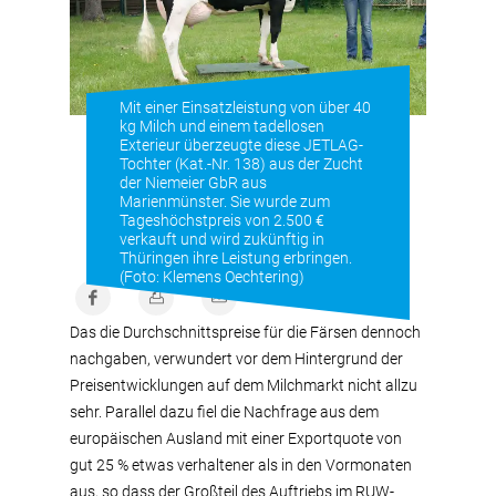
Mit einer Einsatzleistung von über 40
kg Milch und einem tadellosen
Exterieur überzeugte diese JETLAG-
Tochter (Kat.-Nr. 138) aus der Zucht
der Niemeier GbR aus
Marienmünster. Sie wurde zum
Tageshöchstpreis von 2.500 €
verkauft und wird zukünftig in
Thüringen ihre Leistung erbringen.
(Foto: Klemens Oechtering)
Das die Durchschnittspreise für die Färsen dennoch
nachgaben, verwundert vor dem Hintergrund der
Preisentwicklungen auf dem Milchmarkt nicht allzu
sehr. Parallel dazu fiel die Nachfrage aus dem
europäischen Ausland mit einer Exportquote von
gut 25 % etwas verhaltener als in den Vormonaten
aus, so dass der Großteil des Auftriebs im RUW-