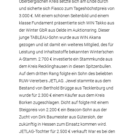
Oberbergischen Kreis setzte sich am Ende durch
und sicherte sich Fiasco zum Tageshöchstpreis von
3.000 €. Mit einem schönen Seitenbild und einem
klasse Fundament präsentierte sich WIN Takko aus
der Winter GbR aus Oelde im Auktionsring. Dieser
junge TABLEAU-Sohn wurde aus WIN Akana
gezogen und ist damit ein weiteres Mitglied, des für
Leistung und Inhaltsstoffe bekannten Winter’schen
A-Stamm. 2.700 € investierte ein Stammkunde aus
dem Kreis Recklinghausen in diesen Spitzenbullen.
Auf dem dritten Rang folgte ein Sohn des beliebten
RUW-Vererbers JETLAG. Jewel stammte aus dem
Bestand von Berthold Brügge aus Tecklenburg und
wurde für 2.300 € einem Käufer aus dem Kreis
Borken zugeschlagen. Dicht auf folgte mit einem
Steigpreis von 2.200 € ein Beacon-Sohn aus der
Zucht von Dirk Baumeister aus Gütersloh, der
zukünftig in Hessen zum Einsatz kommen wird.
JETLAG-Tochter für 2.500 € verkauft War es bei den