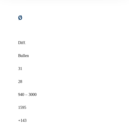
Ø
Diff.
Bullen
31
28
940 – 3000
1595
+143