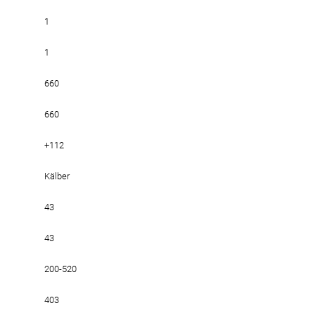
1
1
660
660
+112
Kälber
43
43
200-520
403