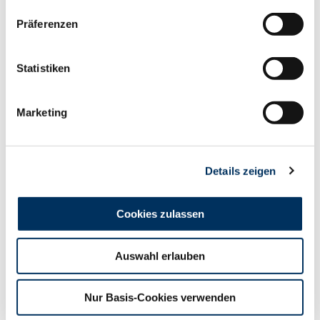
Präferenzen
Diff.
Bullen
Statistiken
33
Marketing
30
1000-2800
Details zeigen
1388
Cookies zulassen
+57
Kühe
Auswahl erlauben
3
Nur Basis-Cookies verwenden
3