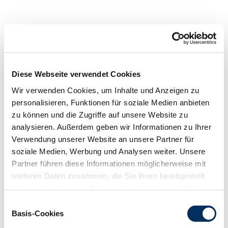
Angebot
Diese Webseite verwendet Cookies
Wir verwenden Cookies, um Inhalte und Anzeigen zu
personalisieren, Funktionen für soziale Medien anbieten
zu können und die Zugriffe auf unsere Website zu
Verkauft
analysieren. Außerdem geben wir Informationen zu Ihrer
Verwendung unserer Website an unsere Partner für
soziale Medien, Werbung und Analysen weiter. Unsere
von - bis
Partner führen diese Informationen möglicherweise mit
weiteren Daten zusammen, die Sie ihnen bereitgestellt
haben oder die sie im Rahmen Ihrer Nutzung der Dienste
gesammelt haben. Sie geben Einwilligung zu unseren
Einwilligungsauswahl
Æ
Cookies, wenn Sie unsere Webseite weiterhin nutzen.
Basis-Cookies
Datenschutzerklärung
|
Impressum