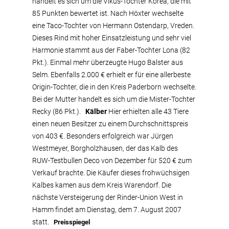
handelt es sich um die Vikus-Tochter Korea, die mit
85 Punkten bewertet ist. Nach Höxter wechselte
eine Taco-Tochter von Hermann Ostendarp, Vreden.
Dieses Rind mit hoher Einsatzleistung und sehr viel
Harmonie stammt aus der Faber-Tochter Lona (82
Pkt.). Einmal mehr überzeugte Hugo Balster aus
Selm. Ebenfalls 2.000 € erhielt er für eine allerbeste
Origin-Tochter, die in den Kreis Paderborn wechselte.
Bei der Mutter handelt es sich um die Mister-Tochter
Recky (86 Pkt.).
Kälber
Hier erhielten alle 43 Tiere
einen neuen Besitzer zu einem Durchschnittspreis
von 403 €. Besonders erfolgreich war Jürgen
Westmeyer, Borgholzhausen, der das Kalb des
RUW-Testbullen Deco von Dezember für 520 € zum
Verkauf brachte. Die Käufer dieses frohwüchsigen
Kalbes kamen aus dem Kreis Warendorf. Die
nächste Versteigerung der Rinder-Union West in
Hamm findet am Dienstag, dem 7. August 2007
statt.
Preisspiegel