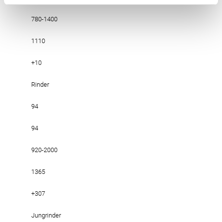
780-1400
1110
+10
Rinder
94
94
920-2000
1365
+307
Jungrinder