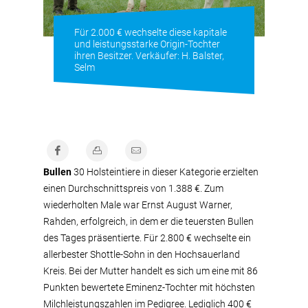
Für 2.000 € wechselte diese kapitale
und leistungsstarke Origin-Tochter
ihren Besitzer. Verkäufer: H. Balster,
Selm
Bullen
30 Holsteintiere in dieser Kategorie erzielten
einen Durchschnittspreis von 1.388 €. Zum
wiederholten Male war Ernst August Warner,
Rahden, erfolgreich, in dem er die teuersten Bullen
des Tages präsentierte. Für 2.800 € wechselte ein
allerbester Shottle-Sohn in den Hochsauerland
Kreis. Bei der Mutter handelt es sich um eine mit 86
Punkten bewertete Eminenz-Tochter mit höchsten
Milchleistungszahlen im Pedigree. Lediglich 400 €