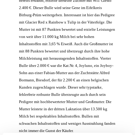
bereits erwähnt, erzielte derselbe Züchter mit WIT Glesto
2.400 €. Dieser Bulle wird seine Gene im Eifelkreis
Bitburg-Prüm weitergeben. Interessant ist hier das Pedigree
mit Glacier Red x Rainbow x Tulip in der Väterfolge. Die
Mutter ist mit 87 Punkten bewertet und erzielte Leistungen
von weit über 11.000 kg Milch bei sehr hohen
Inhaltsstoffen mit 3,65 % Eiweiß. Auch die Großmutter ist
mit 88 Punkten bewertet und überzeugt durch ihre hohe
Milchleistung mit herausragenden Inhaltsstoffen. Vierter
Bulle über 2.000 € war die Kat.Nr. 4, Joyluno, ein Joyboy-
Sohn aus einer Fabian-Mutter aus der Zuchtstätte Alfred
Bormann, Biesdorf, der für 2.200 € an einen belgischen
Kunden zugeschlagen wurde. Dieser sehr typstarke,
fehlerfreie rotbunte Bulle überzeugte auch durch sein
Pedigree mit hochbewerteter Mutter und Großmutter. Die
Mutter leistete in der dritten Laktation über 13.500 kg
Milch bei respektablen Inhaltsstoffen. Bullen mit
schwachen Inhaltsstoffen und weniger Ausstrahlung fanden
nicht immer die Gunst der Käufer.