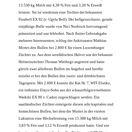
13.530 kg Milch mit 4,39 % Fett und 3,30 % Eiweiß
leistete. Sie ist wiederum eine Tochter der bekannten
Finabell EX 92 (v. Ugela Bell). Der hellgezeichnete, gerade
einjährige Bulle wurde von Nici Nosbisch hervorragend
präsentiert und war fehlerfrei. Nach flotter Gebotabgabe
mehrerer Interessenten, schlug der Auktionator Mathias
Mertes den Bullen bei 2.800 € für einen Luxemburger
Züchter zu. Aus dem westfälischen Halver war der bekannte
Holsteinzüchter Thomas Wiethege angereist und hatte
gleich zwei allerbeste Bullen im Angebot und hierfür
erzielte er bei den Bullen den zweit- und dritthöchsten
Tagespreis. Mit 2.600 € konnte die Kat.Nr. 7, WIT Elwiko,
ein rotbunter Elayo-Sohn aus der schauerfolgsverwöhnten
Waikiki EX 90 v. Cadon zugeschlagen werden. Ein
saarländischer Züchter ersteigerte diesen sehr kapitalen und
formschönen Bullen, bei dem die Mutter in der vierten
Laktation eine Höchstleistung von 15.388 kg Milch mit
3,83 % Fett und 3,12 % Eiweiß produziert hatte. Und wie