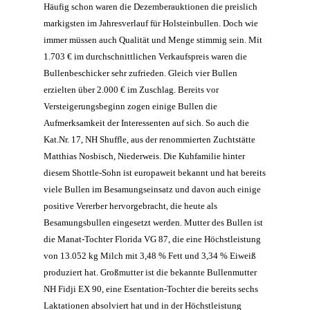
Häufig schon waren die Dezemberauktionen die preislich
markigsten im Jahresverlauf für Holsteinbullen. Doch wie
immer müssen auch Qualität und Menge stimmig sein. Mit
1.703 € im durchschnittlichen Verkaufspreis waren die
Bullenbeschicker sehr zufrieden. Gleich vier Bullen
erzielten über 2.000 € im Zuschlag. Bereits vor
Versteigerungsbeginn zogen einige Bullen die
Aufmerksamkeit der Interessenten auf sich. So auch die
Kat.Nr. 17, NH Shuffle, aus der renommierten Zuchtstätte
Matthias Nosbisch, Niederweis. Die Kuhfamilie hinter
diesem Shottle-Sohn ist europaweit bekannt und hat bereits
viele Bullen im Besamungseinsatz und davon auch einige
positive Vererber hervorgebracht, die heute als
Besamungsbullen eingesetzt werden. Mutter des Bullen ist
die Manat-Tochter Florida VG 87, die eine Höchstleistung
von 13.052 kg Milch mit 3,48 % Fett und 3,34 % Eiweiß
produziert hat. Großmutter ist die bekannte Bullenmutter
NH Fidji EX 90, eine Esentation-Tochter die bereits sechs
Laktationen absolviert hat und in der Höchstleistung