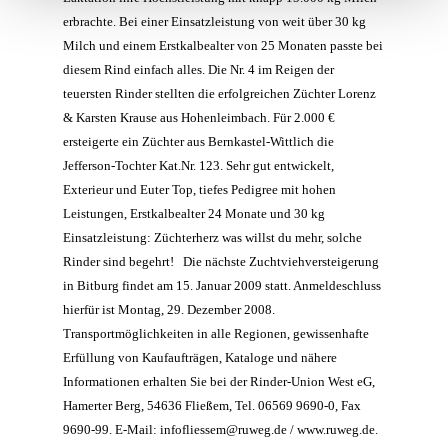
erbrachte. Bei einer Einsatzleistung von weit über 30 kg
Milch und einem Erstkalbealter von 25 Monaten passte bei
diesem Rind einfach alles. Die Nr. 4 im Reigen der
teuersten Rinder stellten die erfolgreichen Züchter Lorenz
& Karsten Krause aus Hohenleimbach. Für 2.000 €
ersteigerte ein Züchter aus Bernkastel-Wittlich die
Jefferson-Tochter Kat.Nr. 123. Sehr gut entwickelt,
Exterieur und Euter Top, tiefes Pedigree mit hohen
Leistungen, Erstkalbealter 24 Monate und 30 kg
Einsatzleistung: Züchterherz was willst du mehr, solche
Rinder sind begehrt!
Die nächste Zuchtviehversteigerung
in Bitburg findet am 15. Januar 2009 statt. Anmeldeschluss
hierfür ist Montag, 29. Dezember 2008.
Transportmöglichkeiten in alle Regionen, gewissenhafte
Erfüllung von Kaufaufträgen, Kataloge und nähere
Informationen erhalten Sie bei der Rinder-Union West eG,
Hamerter Berg, 54636 Fließem, Tel. 06569 9690-0, Fax
9690-99.
E-Mail:
infofliessem@ruweg.de
/ www.ruweg.de.