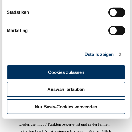
wurde belohnt! Doch neben ihrem außerordentlich guten
Exterieur und Euter überzeugte auch das Pedigree, die
Statistiken
Mutter leistete über 9.000 kg mit 3,70 % und die
Großmutter fast 12.000 kg mit 3,58 % Eiweiß. 2.300 €
Marketing
erhielten auch die Züchter der Saur GbR, Polcherholz für
ihre schwarzbunte Faber-Enkelin, Kat.Nr. 119. Sie
überzeugte durch ihre fantastische Erscheinung und einer
ersten Einsatzleistung von über 30 kg Milch.
Details zeigen
Ausschlaggebend für den Preis, den ein Züchter aus dem
Eifelkreis Bitburg-Prüm anlegte, waren sicherlich auch die
Cookies zulassen
sehr hohen Inhaltsstoffe mit über 3,70
Eiweiß bei Mutter
und Großmutter. Derselbe Käufer ersteigerte auch preislich
folgend mit 2.100 € im Zuschlag die Kat.Nr. 108, ebenfalls
Auswahl erlauben
aus dem Bestand der Saur GbR, Polcherholz. Diese sehr
große, edle Lexikon-Tochter überzeugte durch ihr
Nur Basis-Cookies verwenden
allerbestes Euter und dem tadellosen Fundament. Ihre
Exterieurqualitäten finden sich auch bei der Cadon-Mutter
wieder, die mit 87 Punkten bewertet ist und in der fünften
Laktation ihre Höchstleistung mit knapp 15.000 kg Milch