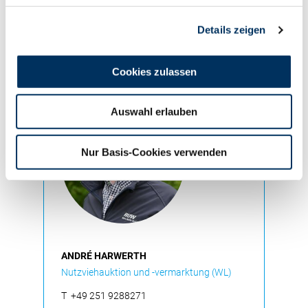
Details zeigen
Der Artikel wurde
geschrieben von:
Cookies zulassen
Auswahl erlauben
Nur Basis-Cookies verwenden
ANDRÉ HARWERTH
Nutzviehauktion und -vermarktung (WL)
T
+49 251 9288271