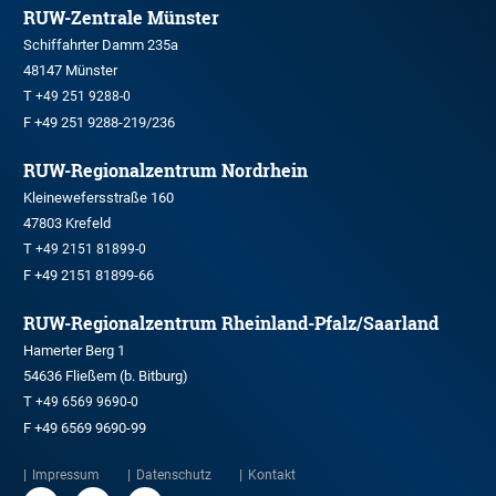
RUW-Zentrale Münster
Schiffahrter Damm 235a
48147 Münster
T
+49 251 9288-0
F +49 251 9288-219/236
RUW-Regionalzentrum Nordrhein
Kleinewefersstraße 160
47803 Krefeld
T
+49 2151 81899-0
F +49 2151 81899-66
RUW-Regionalzentrum Rheinland-Pfalz/Saarland
Hamerter Berg 1
54636 Fließem (b. Bitburg)
T
+49 6569 9690-0
F +49 6569 9690-99
Impressum
Datenschutz
Kontakt