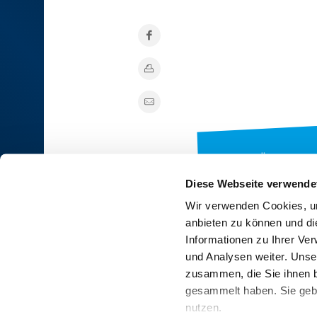
ZUR ÜBERSICHT
Diese Webseite verwende
Wir verwenden Cookies, um
anbieten zu können und di
RINDER-UNION WEST eG
Informationen zu Ihrer Ve
und Analysen weiter. Unse
RUW-Zentrale Münster
zusammen, die Sie ihnen b
Schiffahrter Damm 235a
gesammelt haben. Sie gebe
48147 Münster
nutzen.
T
+49 251 9288-0