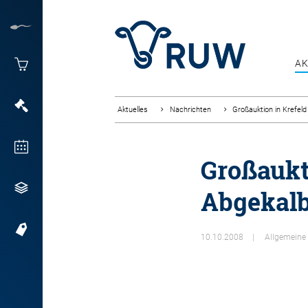
AK
Aktuelles
Nachrichten
Großauktion in Krefeld
Großaukti
Abgekalb
10.10.2008
Allgemeine