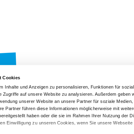
t Cookies
 Inhalte und Anzeigen zu personalisieren, Funktionen für sozia
e Zugriffe auf unsere Website zu analysieren. Außerdem geben w
rwendung unserer Website an unsere Partner für soziale Medien
re Partner führen diese Informationen möglicherweise mit weite
RUW-Regionalzentrum
RUW-Regionalzentru
ereitgestellt haben oder die sie im Rahmen Ihrer Nutzung der D
Nordrhein
Rheinland-Pfalz/Saar
n Einwilligung zu unseren Cookies, wenn Sie unsere Webseite 
Kleinewefersstraße 160
Hamerter Berg 1
47803 Krefeld
54636 Fließem (b. Bitburg)