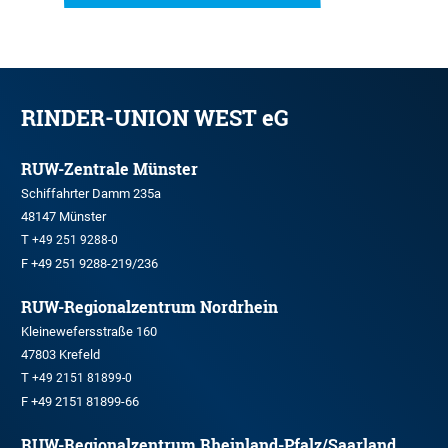
RINDER-UNION WEST eG
RUW-Zentrale Münster
Schiffahrter Damm 235a
48147 Münster
T
+49 251 9288-0
F +49 251 9288-219/236
RUW-Regionalzentrum Nordrhein
Kleinewefersstraße 160
47803 Krefeld
T
+49 2151 81899-0
F +49 2151 81899-66
RUW-Regionalzentrum Rheinland-Pfalz/Saarland