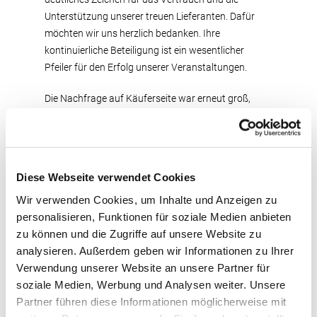
Unterstützung unserer treuen Lieferanten. Dafür
möchten wir uns herzlich bedanken. Ihre
kontinuierliche Beteiligung ist ein wesentlicher
Pfeiler für den Erfolg unserer Veranstaltungen.
Die Nachfrage auf Käuferseite war erneut groß,
sodass die Auktion zügig verlief und nicht alle
Kaufinteressenten zum Zug kamen. Besonders
erfreulich war die Preisentwicklung bei den jüngsten
Kälbern:
Das beste Kalb unter sechs Wochen mit
Diese Webseite verwendet Cookies
lediglich 97 kg Lebendgewicht erzielte einen
Wir verwenden Cookies, um Inhalte und Anzeigen zu
beeindruckenden Nettoerlös von
1.180 Euro
im
personalisieren, Funktionen für soziale Medien anbieten
Ring
– ein Spitzenwert, der das aktuelle
zu können und die Zugriffe auf unsere Website zu
Marktniveau unterstreicht.
analysieren. Außerdem geben wir Informationen zu Ihrer
Wir danken allen Beteiligten für ihr Kommen, ihr
Verwendung unserer Website an unsere Partner für
Vertrauen und die gute Zusammenarbeit.
soziale Medien, Werbung und Analysen weiter. Unsere
Partner führen diese Informationen möglicherweise mit
Die nächste Auktion findet in genau vier