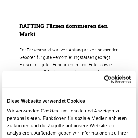
RAFTING-Färsen dominieren den
Markt
Der Färsenmarkt war von Anfang an von passenden
Geboten für gute Remontierungsfärsen geprägt.
Färsen mit guten Fundamenten und Euter, sowie
passender Milchleistung wurden seitens der
Bieterschaft mit zügigen Geboten bedacht. Vor
allem diese Tatsache führte zu einem fast
vollständig geräumten Markt. Alles in allem wurde
Diese Webseite verwendet Cookies
ein höchst zufriedenstellender Durchschnittspreis
von 2.175 €, bei einer Spanne von 1.000 € und 3.100
Wir verwenden Cookies, um Inhalte und Anzeigen zu
€ erzielt. Alles in allem dürften die Marktbeschicker
personalisieren, Funktionen für soziale Medien anbieten
zufrieden die Heimreise angetreten haben.
zu können und die Zugriffe auf unsere Website zu
analysieren. Außerdem geben wir Informationen zu Ihrer
Der Spitzenpreis von 3.100 € wurde in diesem Monat