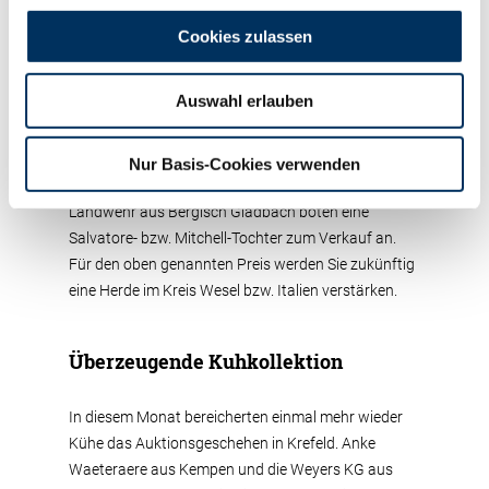
hervorragenden Preis von 3.000 €. Erneut war
Georg Daamen hier gleich zweimal erfolgreich. Eine
Cookies zulassen
STORMY RED-Tochter überzeugte mit
überragendem Exterieur, guten Fundamenten und
Auswahl erlauben
guter Milchleistung einen Kunden aus dem Kreis
Wesel. Das zweite Tier aus dem Züchterstall, eine
Bruns-Tochter, wechselt in einen weiteren Wesel
Nur Basis-Cookies verwenden
Betrieb. Annegret Rensing aus Bocholt und Andreas
Landwehr aus Bergisch Gladbach boten eine
Salvatore- bzw. Mitchell-Tochter zum Verkauf an.
Für den oben genannten Preis werden Sie zukünftig
eine Herde im Kreis Wesel bzw. Italien verstärken.
Überzeugende Kuhkollektion
In diesem Monat bereicherten einmal mehr wieder
Kühe das Auktionsgeschehen in Krefeld. Anke
Waeteraere aus Kempen und die Weyers KG aus