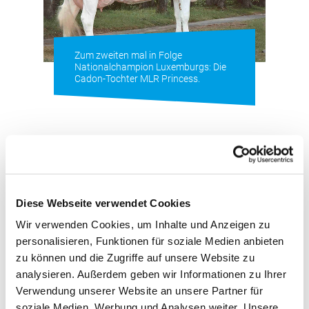
Zum zweiten mal in Folge
Nationalchampion Luxemburgs: Die
Cadon-Tochter MLR Princess.
Damit bleibt Princess auch nach ihrem Auftritt bei
Diese Webseite verwendet Cookies
der Europaschau in Oldenburg vor wenigen Wochen
Wir verwenden Cookies, um Inhalte und Anzeigen zu
eindeutig das Aushängeschild der Luxemburger
personalisieren, Funktionen für soziale Medien anbieten
Holsteins.
zu können und die Zugriffe auf unsere Website zu
analysieren. Außerdem geben wir Informationen zu Ihrer
Trotzdem war der Sieg der rotbunten Princess kein
Verwendung unserer Website an unsere Partner für
Selbstläufer, denn mit zahlreichen bekannten
soziale Medien, Werbung und Analysen weiter. Unsere