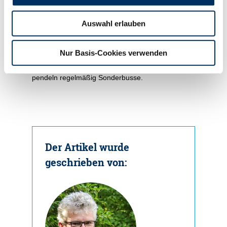
An beiden Tagen erwartet die Besucher eine
Auswahl erlauben
große landwirtschaftliche Fachausstellung auf dem
Gelände rund um das Vermarktungszentrum in
Nur Basis-Cookies verwenden
Fließem. Zwischen dem BEDA-Markt in Bitburg
und dem Vermarktungszentrum in Fließem
pendeln regelmäßig Sonderbusse.
Der Artikel wurde
geschrieben von: