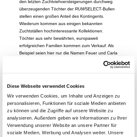
den letzten Zuchtviehversteigerungen durchweg
überzeugenden Töchter der
RUW
SELECT-Bullen
stellen einen großen Anteil des Kontingents.
Wiederum kommen aus einigen bekannten
Zuchtställen hochinteressante Kollektionen.
Töchter aus sehr bewährten, europaweit
erfolgreichen Familien kommen zum Verkauf. Als
Beispiel seien hier nur die Namen Feuer und Carla
genannt, die den meisten Züchtern und
Interessenten ein Begriff sind. Bei dieser großen
Stückzahl im Angebot lohnt sich der Besuch mit
Sicherheit für jeden Milchrinderhalter.
Diese Webseite verwendet Cookies
Transportmöglichkeiten in alle Regionen,
Wir verwenden Cookies, um Inhalte und Anzeigen zu
gewissenhafte Erfüllung von Kaufaufträgen,
personalisieren, Funktionen für soziale Medien anbieten
Kataloge und nähere Informationen erhalten Sie
zu können und die Zugriffe auf unsere Website zu
bei der Rinder-Union West eG, Hamerter Berg 1,
analysieren. Außerdem geben wir Informationen zu Ihrer
54636 Fließem, Tel. 06569 9690-0, Fax 9690-99.
Verwendung unserer Website an unsere Partner für
E-Mail:
HReifer@ruweg.de
/
www.ruweg.de
.
soziale Medien, Werbung und Analysen weiter. Unsere