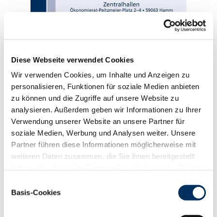
Diese Webseite verwendet Cookies
Wir verwenden Cookies, um Inhalte und Anzeigen zu
personalisieren, Funktionen für soziale Medien anbieten
zu können und die Zugriffe auf unsere Website zu
analysieren. Außerdem geben wir Informationen zu Ihrer
Verwendung unserer Website an unsere Partner für
soziale Medien, Werbung und Analysen weiter. Unsere
Partner führen diese Informationen möglicherweise mit
weiteren Daten zusammen, die Sie ihnen bereitgestellt
Link zur Betriebskollektion Schüling Milchviehbetrieb
haben oder die sie im Rahmen Ihrer Nutzung der Dienste
GbR
gesammelt haben. Sie geben Einwilligung zu unseren
Einwilligungsauswahl
Cookies, wenn Sie unsere Webseite weiterhin nutzen.
Basis-Cookies
Datenschutzerklärung
|
Impressum
Link zum Auktionskatalog