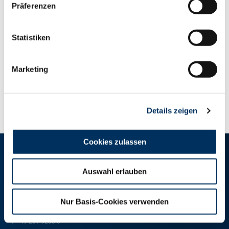
Präferenzen
Statistiken
Marketing
ZUR ÜBERSICHT
Details zeigen
Cookies zulassen
RINDER-UNION WEST eG
Auswahl erlauben
RUW-Zentrale Münster
Schiffahrter Damm 235a
Nur Basis-Cookies verwenden
48147 Münster
T
+49 251 9288-0