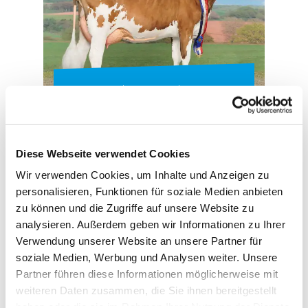
TOCAR-Tochter - WIT Gahna
Diese Webseite verwendet Cookies
Wir verwenden Cookies, um Inhalte und Anzeigen zu
personalisieren, Funktionen für soziale Medien anbieten
zu können und die Zugriffe auf unsere Website zu
analysieren. Außerdem geben wir Informationen zu Ihrer
Ihr Züchter Thomas Wiethege aus Halver verkaufte
Verwendung unserer Website an unsere Partner für
die TOCAR-Tochter zu
einem Spitzenpreis von 3.300
soziale Medien, Werbung und Analysen weiter. Unsere
Euro auf der November-Auktion in Hamm. Sie war
Partner führen diese Informationen möglicherweise mit
damit der Topseller der Veranstaltung! Hans-Jürgen
weiteren Daten zusammen, die Sie ihnen bereitgestellt
Wendt aus Riepsdorf (Schleswig-Holstein) erkannte
haben oder die sie im Rahmen Ihrer Nutzung der Dienste