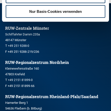
Nur Basis-Cookies verwenden
RINDER-UNION WEST eG
RUW-Zentrale Münster
Schiffahrter Damm 235a
48147 Münster
T
+49 251 9288-0
F +49 251 9288-219/236
RUW-Regionalzentrum Nordrhein
Kleinewefersstraße 160
47803 Krefeld
T
+49 2151 81899-0
F +49 2151 81899-66
RUW-Regionalzentrum Rheinland-Pfalz/Saarland
Hamerter Berg 1
54636 Fließem (b. Bitburg)