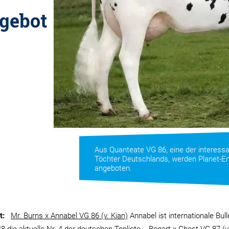
gebot
Aus Quanteate VG 86, eine der interess
Töchter Deutschlands, werden Planet-
angeboten.
t:
Mr. Burns x Annabel VG 86 (v. Kian)
Annabel ist internationale Bul