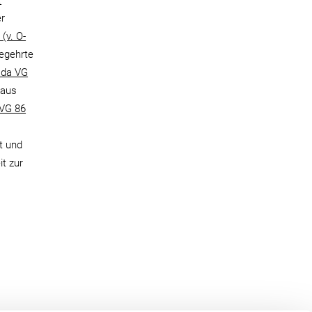
.
er
(v. O-
begehrte
ada VG
 aus
 VG 86
t und
t zur