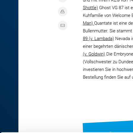
und mit Ihrem RZG von 14
Shottle)
Ghost VG 87 ist e
Kuhfamilie von Welcome 
Man)
Quantate ist eine d
Bullenmutter. Sie stammt
89 (v. Lambada)
Nevada is
einer begehrten dänisch
(v. Goldwin)
Die Embryonen
(Vollschwester zu Dundee
investieren Sie in hochwe
Bestellung finden Sie auf