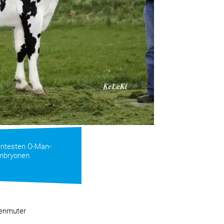
antesten O-Man-
Embryonen
lenmuter