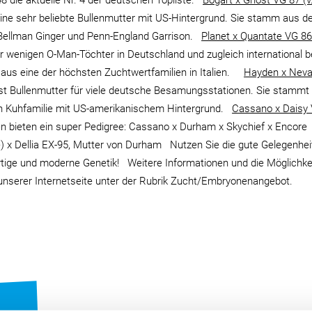
8 die aktuelle Nr. 4 der deutschen Topliste.
Bogart x Ghost VG 87 (v
ine sehr beliebte Bullenmutter mit US-Hintergrund. Sie stamm aus d
Bellman Ginger und Penn-England Garrison.
Planet x Quantate VG 86 
er wenigen O-Man-Töchter in Deutschland und zugleich international 
 aus eine der höchsten Zuchtwertfamilien in Italien.
Hayden x Nev
t Bullenmutter für viele deutsche Besamungsstationen. Sie stammt
en Kuhfamilie mit US-amerikanischem Hintergrund.
Cassano x Daisy
 bieten ein super Pedigree: Cassano x Durham x Skychief x Encore
) x Dellia EX-95, Mutter von Durham Nutzen Sie die gute Gelegenhei
rtige und moderne Genetik! Weitere Informationen und die Möglichkei
 unserer Internetseite unter der Rubrik Zucht/Embryonenangebot.